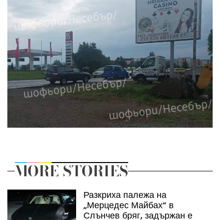
MORE STORIES
Разкриха палежа на
„Мерцедес Майбах“ в
Слънчев бряг, задържан е