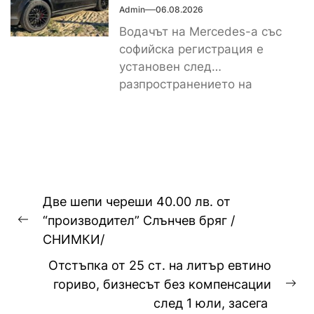
Admin
06.08.2026
Водачът на Mercedes-а със
софийска регистрация е
установен след
разпространението на
снимките, а предвидената от
закона санкция е между
1000...
Навигация
Две шепи череши 40.00 лв. от
“производител” Слънчев бряг /
Previous
СНИМКИ/
post:
Отстъпка от 25 ст. на литър евтино
гориво, бизнесът без компенсации
Ne
след 1 юли, засега
pos