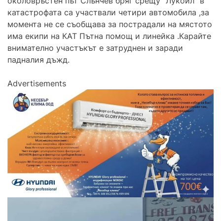
околовръстен път Слънчев бряг срещу “Лукойл” в
катастрофата са участвали четири автомобила ,за
момента не се съобщава за пострадали на мястото
има екипи на КАТ Пътна помощ и линейка .Карайте
внимателно участъкът е затруднен и заради
падналия дъжд.
Advertisements