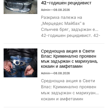
42-годишен рецидивист
Admin
08.08.2026
Разкриха палежа на
„Мерцедес Майбах“ в
Слънчев бряг, задържан е
42-годишен рецидивист. 42-
годишен криминално
проявен и осъждан мъж от
Среднощна акция в Свети
ямболското...
Влас: Криминално проявен
мъж задържан с марихуана,
кокаин и амфетамин
Admin
08.08.2026
Среднощна акция в Свети
Влас: Криминално проявен
мъж задържан с марихуана,
кокаин и амфетамин
Поредно задържане за