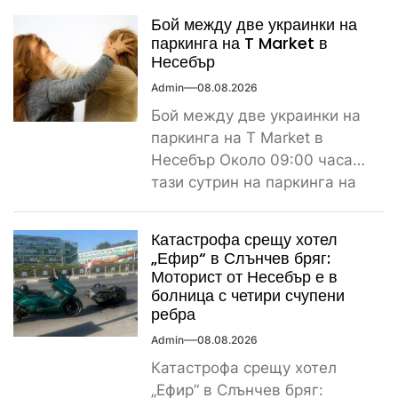
наркотици край морето....
Бой между две украинки на
паркинга на T Market в
Несебър
Admin
08.08.2026
Бой между две украинки на
паркинга на T Market в
Несебър Около 09:00 часа
тази сутрин на паркинга на
магазин...
Катастрофа срещу хотел
„Ефир“ в Слънчев бряг:
Моторист от Несебър е в
болница с четири счупени
ребра
Admin
08.08.2026
Катастрофа срещу хотел
„Ефир“ в Слънчев бряг: