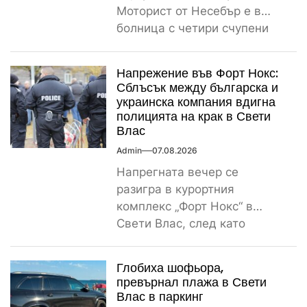
Моторист от Несебър е в
болница с четири счупени
ребра Пътнотранспортно
произшествие е...
Напрежение във Форт Нокс:
Сблъсък между българска и
украинска компания вдигна
полицията на крак в Свети
Влас
Admin
07.08.2026
Напрегната вечер се
разигра в курортния
комплекс „Форт Нокс“ в
Свети Влас, след като
сигнал за спречкване между
българска и...
Глобиха шофьора,
превърнал плажа в Свети
Влас в паркинг