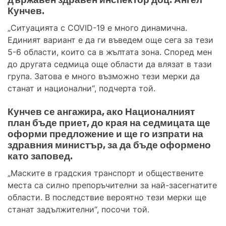
Кунчев.
„Ситуацията с COVID-19 е много динамична.
Единият вариант е да ги въведем още сега за тези
5-6 области, които са в жълтата зона. Според мен
до другата седмица още области да влязат в тази
група. Затова е много възможно тези мерки да
станат и национални“, подчерта той.
Кунчев се ангажира, ако Националният
план бъде приет, до края на седмицата ще
оформи предложение и ще го изпрати на
здравния министър, за да бъде оформено
като заповед.
„Маските в градския транспорт и обществените
места са силно препоръчителни за най-засегнатите
области. В последствие вероятно тези мерки ще
станат задължителни“, посочи той.