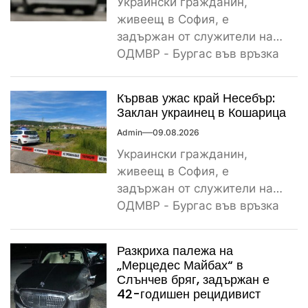
Украински гражданин,
живеещ в София, е
задържан от служители на
ОДМВР - Бургас във връзка
с убийство на негов
сънародник,...
Кървав ужас край Несебър:
Заклан украинец в Кошарица
Admin
09.08.2026
Украински гражданин,
живеещ в София, е
задържан от служители на
ОДМВР - Бургас във връзка
с убийство на негов
сънародник,...
Разкриха палежа на
„Мерцедес Майбах“ в
Слънчев бряг, задържан е
42-годишен рецидивист