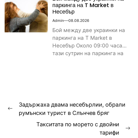
паркинга на T Market в
Несебър
Admin
08.08.2026
Бой между две украинки на
паркинга на T Market в
Несебър Около 09:00 часа
тази сутрин на паркинга на
магазин...
Навигация
Задържаха двама несебърлии, обрали
Previous
румънски турист в Слънчев бряг
post:
Такситата по морето с двойни
Ne
тарифи