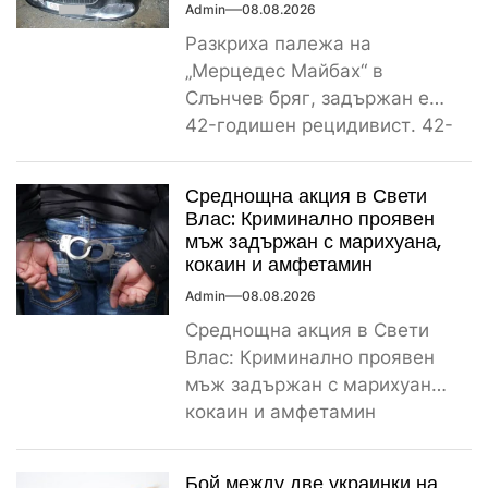
Admin
08.08.2026
Разкриха палежа на
„Мерцедес Майбах“ в
Слънчев бряг, задържан е
42-годишен рецидивист. 42-
годишен криминално
проявен и осъждан мъж от
Среднощна акция в Свети
ямболското...
Влас: Криминално проявен
мъж задържан с марихуана,
кокаин и амфетамин
Admin
08.08.2026
Среднощна акция в Свети
Влас: Криминално проявен
мъж задържан с марихуана,
кокаин и амфетамин
Поредно задържане за
наркотици край морето....
Бой между две украинки на