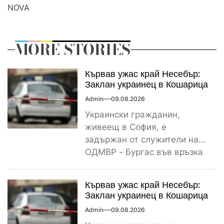
NOVA
MORE STORIES
Кървав ужас край Несебър:
Заклан украинец в Кошарица
Admin
09.08.2026
Украински гражданин,
живеещ в София, е
задържан от служители на
ОДМВР - Бургас във връзка
с убийство на негов
сънародник,...
Кървав ужас край Несебър:
Заклан украинец в Кошарица
Admin
09.08.2026