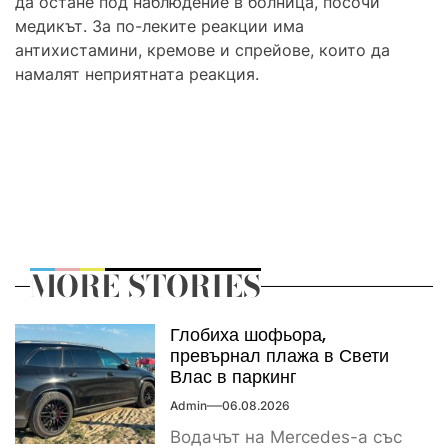
да остане под наблюдение в болница, посочи
медикът. За по-леките реакции има
антихистамини, кремове и спрейове, които да
намалят неприятната реакция.
MORE STORIES
Глобиха шофьора,
превърнал плажа в Свети
Влас в паркинг
Admin
06.08.2026
Водачът на Mercedes-а със