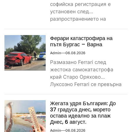
софийска регистрация е
установен след
разпространението на
снимките, а предвидената от
закона санкция е между
Ферари катастрофира на
1000...
пътя Бургас – Варна
Admin
06.08.2026
Размазано Ferrari след
жестока самокатастрофа
край Старо Оряхово
Луксозно Ferrari се превърна
в купчина ламарини след
тежка самокатастрофа тази
Жегата удря България: До
сутрин...
37 градуса днес, морето
остава идеално за плаж
Днес, 6 август.
Admin
06.08.2026