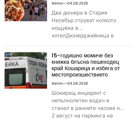
Admin
04.08.2026
Два дюнера в Стария
Несебър струват колкото
нощувка в
хотелДюнерджийница в
Стария Несебър постави
истински рекорд по
15-годишно момиче без
скъпотия на храната...
книжка блъсна пешеходец
край Кошарица и избяга от
местопроизшествието
Admin
04.08.2026
Шокиращ инцидент с
непълнолетен водач е
станал в ранните часове на
2 август на паркинга на
магазин „Лидл“ до
контролно-пропускателния...