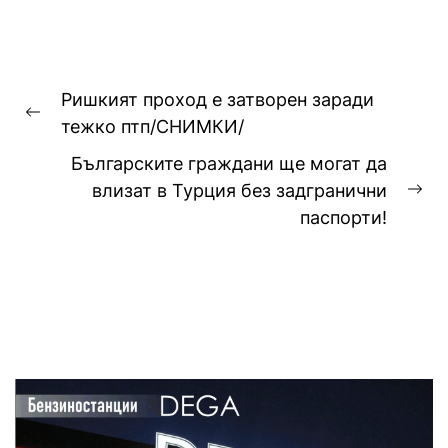
Навигация
Ришкият проход е затворен заради
Previous
тежко птп/СНИМКИ/
post:
Българските граждани ще могат да
влизат в Турция без задгранични
Ne
паспорти!
pos