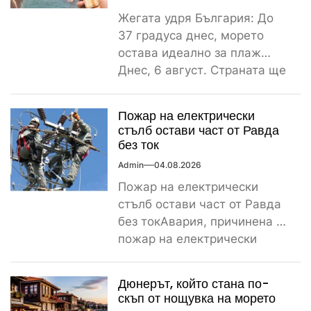
Жегата удря България: До
37 градуса днес, морето
остава идеално за плаж
Днес, 6 август. Страната ще
бъде обхваната от...
Пожар на електрически
стълб остави част от Равда
без ток
Admin
04.08.2026
Пожар на електрически
стълб остави част от Равда
без токАвария, причинена от
пожар на електрически
стълб, остави тази вечер
част...
Дюнерът, който стана по-
скъп от нощувка на морето