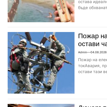
остава идеалн
бъде обхваната
Пожар на
остави ч
Admin
04.08.2026
Пожар на елек
токАвария, пр
остави тази ве