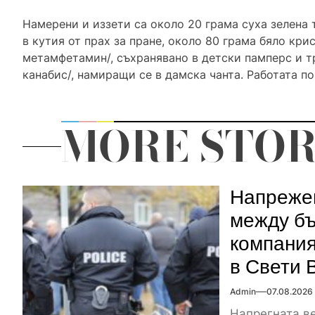
Намерени и иззети са около 20 грама суха зелена 
в кутия от прах за пране, около 80 грама бяло кр
метамфетамин/, съхранявано в детски памперс и т
канабис/, намиращи се в дамска чанта. Работата п
MORE STOR
Напрежен
между бъ
компания
в Свети 
Admin
07.08.2026
Напрегната ве