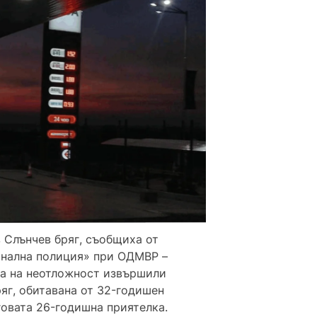
 Слънчев бряг, съобщиха от
минална полиция» при ОДМВР –
та на неотложност извършили
яг, обитавана от 32-годишен
говата 26-годишна приятелка.