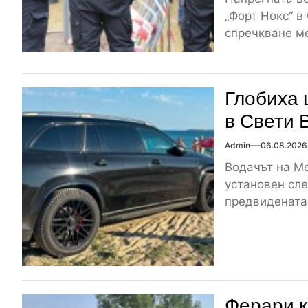
„Форт Нокс“ в
спречкване ме
Глобиха 
в Свети 
Admin
06.08.2026
Водачът на Me
установен сле
предвидената 
Ферари к