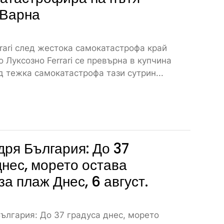
 Варна
rari след жестока самокатастрофа край
 Луксозно Ferrari се превърна в купчина
 тежка самокатастрофа тази сутрин...
дря България: До 37
днес, морето остава
за плаж Днес, 6 август.
ългария: До 37 градуса днес, морето