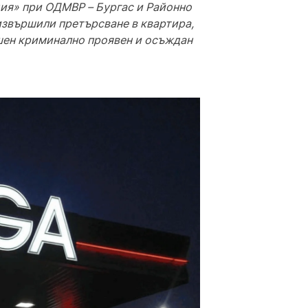
ция» при ОДМВР – Бургас и Районно
извършили претърсване в квартира,
ишен криминално проявен и осъждан