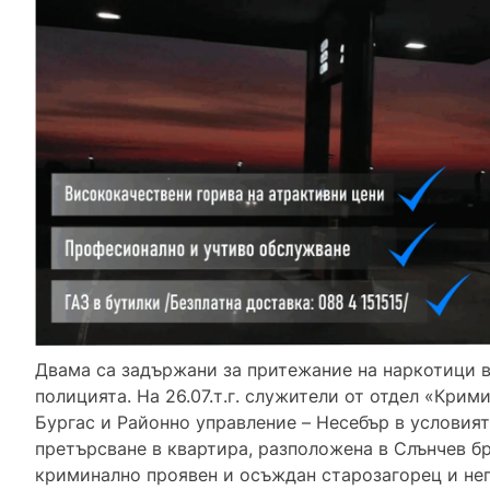
Двама са задържани за притежание на наркотици в
полицията. На 26.07.т.г. служители от отдел «Кри
Бургас и Районно управление – Несебър в условия
претърсване в квартира, разположена в Слънчев бр
криминално проявен и осъждан старозагорец и не