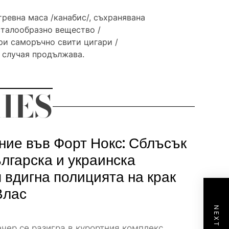
тревна маса /канабис/, съхранявана
исталообразно вещество /
ри саморъчно свити цигари /
о случая продължава.
IES
ие във Форт Нокс: Сблъсък
лгарска и украинска
 вдигна полицията на крак
Влас
чер се разигра в курортния комплекс