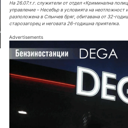
На 26.07.т.г. служители от отдел «Криминална поли
управление – Несебър в условията на неотложност 
разположена в Слънчев бряг, обитавана от 32-год
старозагорец и неговата 26-годишна приятелка.
Advertisements