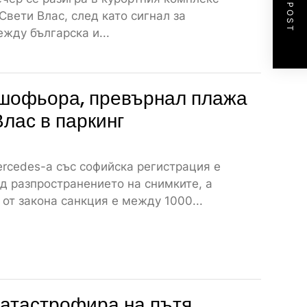
NEXT POST
 Свети Влас, след като сигнал за
жду българска и...
шофьора, превърнал плажа
Влас в паркинг
rcedes-а със софийска регистрация е
д разпространението на снимките, а
от закона санкция е между 1000...
атастрофира на пътя