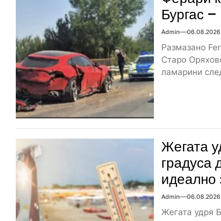
Бургас –
Admin
06.08.2026
Размазано Fer
Старо Оряхово
ламарини след
Жегата у
градуса 
идеално 
Admin
06.08.2026
Жегата удря Б