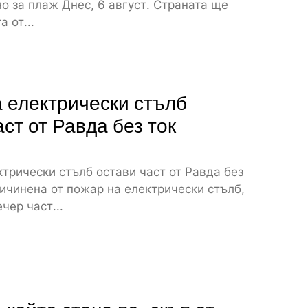
о за плаж Днес, 6 август. Страната ще
 от...
 електрически стълб
аст от Равда без ток
трически стълб остави част от Равда без
ичинена от пожар на електрически стълб,
чер част...