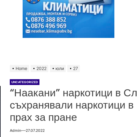
Home
2022
юли
27
UNCATEGORIZED
“Наакани” наркотици в Сл
съхранявали наркотици в 
прах за пране
Admin
27.07.2022