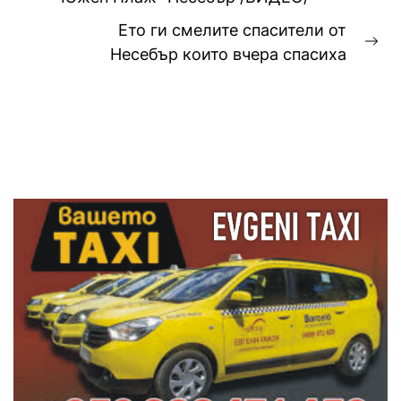
post:
Ето ги смелите спасители от
Ne
Несебър които вчера спасиха
pos