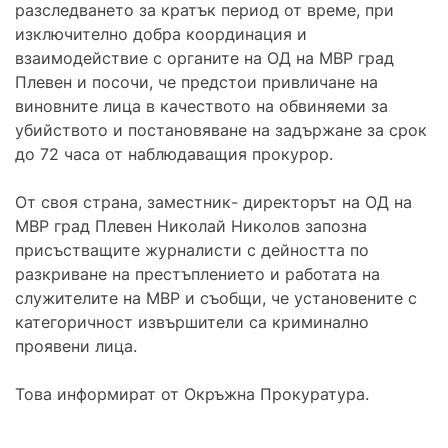
разследването за кратък период от време, при
изключително добра координация и
взаимодействие с органите на ОД на МВР град
Плевен и посочи, че предстои привличане на
виновните лица в качеството на обвиняеми за
убийството и постановяване на задържане за срок
до 72 часа от наблюдаващия прокурор.
От своя страна, заместник- директорът на ОД на
МВР град Плевен Николай Николов запозна
присъстващите журналисти с дейността по
разкриване на престъплението и работата на
служителите на МВР и съобщи, че установените с
категоричност извършители са криминално
проявени лица.
Това информират от Окръжна Прокуратура.