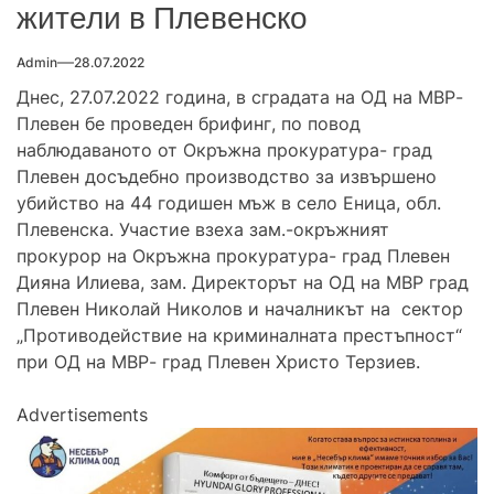
жители в Плевенско
Admin
28.07.2022
Днес, 27.07.2022 година, в сградата на ОД на МВР-
Плевен бе проведен брифинг, по повод
наблюдаваното от Окръжна прокуратура- град
Плевен досъдебно производство за извършено
убийство на 44 годишен мъж в село Еница, обл.
Плевенска. Участие взеха зам.-окръжният
прокурор на Окръжна прокуратура- град Плевен
Дияна Илиева, зам. Директорът на ОД на МВР град
Плевен Николай Николов и началникът на сектор
„Противодействие на криминалната престъпност“
при ОД на МВР- град Плевен Христо Терзиев.
Advertisements