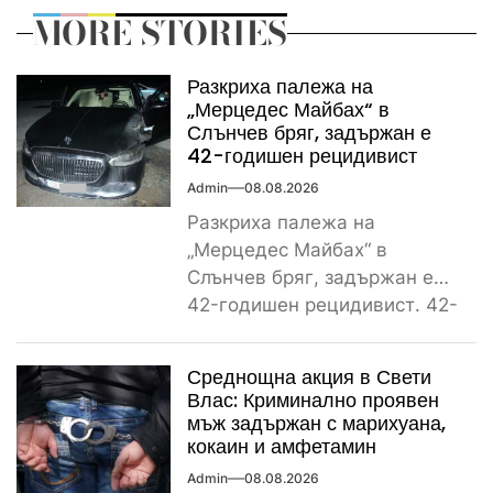
MORE STORIES
Разкриха палежа на
„Мерцедес Майбах“ в
Слънчев бряг, задържан е
42-годишен рецидивист
Admin
08.08.2026
Разкриха палежа на
„Мерцедес Майбах“ в
Слънчев бряг, задържан е
42-годишен рецидивист. 42-
годишен криминално
проявен и осъждан мъж от
Среднощна акция в Свети
ямболското...
Влас: Криминално проявен
мъж задържан с марихуана,
кокаин и амфетамин
Admin
08.08.2026