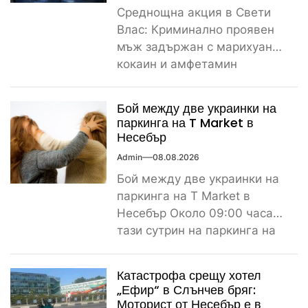
Среднощна акция в Свети
Влас: Криминално проявен
мъж задържан с марихуана,
кокаин и амфетамин
Поредно задържане за
наркотици край морето....
Бой между две украинки на
паркинга на T Market в
Несебър
Admin
08.08.2026
Бой между две украинки на
паркинга на T Market в
Несебър Около 09:00 часа
тази сутрин на паркинга на
магазин...
Катастрофа срещу хотел
„Ефир“ в Слънчев бряг:
Моторист от Несебър е в