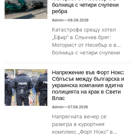
болница с четири счупени
ребра
Admin
08.08.2026
Катастрофа срещу хотел
„Ефир“ в Слънчев бряг:
Моторист от Несебър е в
болница с четири счупени
ребра Пътнотранспортно
произшествие е...
Напрежение във Форт Нокс:
Сблъсък между българска и
украинска компания вдигна
полицията на крак в Свети
Влас
Admin
07.08.2026
Напрегната вечер се
разигра в курортния
комплекс „Форт Нокс“ в