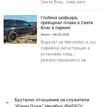
Свети Влас, след като
сигнал за спречкване между
българска и...
Глобиха шофьора,
превърнал плажа в Свети
Влас в паркинг
Admin
06.08.2026
Водачът на Mercedes-а със
софийска регистрация е
установен след
разпространението на
снимките, а предвидената от
закона санкция е между
1000...
Навигация
Брутално отношение на служители
Previous
“Южен Плаж” Несебър /ВИДЕО/