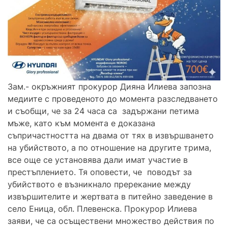
Зам.- окръжният прокурор Дияна Илиева запозна
медиите с проведеното до момента разследването
и съобщи, че за 24 часа са задържани петима
мъже, като към момента е доказана
съпричастността на двама от тях в извършването
на убийството, а по отношение на другите трима,
все още се установява дали имат участие в
престъплението. Тя оповести, че поводът за
убийството е възникнало пререкание между
извършителите и жертвата в питейно заведение в
село Еница, обл. Плевенска. Прокурор Илиева
заяви, че са осъществени множество действия по