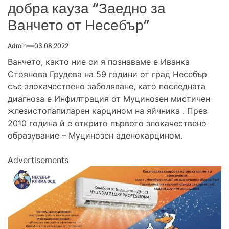
добра кауза “Заедно за
Ванчето от Несебър”
Admin
03.08.2022
Ванчето, както ние си я познаваме е Иванка
Стоянова Грудева на 59 години от град Несебър
със злокачествено заболяване, като последната
диагноза е Инфилтрация от Муцинозен мистичен
жлезистопапиларен карцином на яйчника . През
2010 година й е открито първото злокачествено
образувание – Муцинозен аденокарцином.
Advertisements