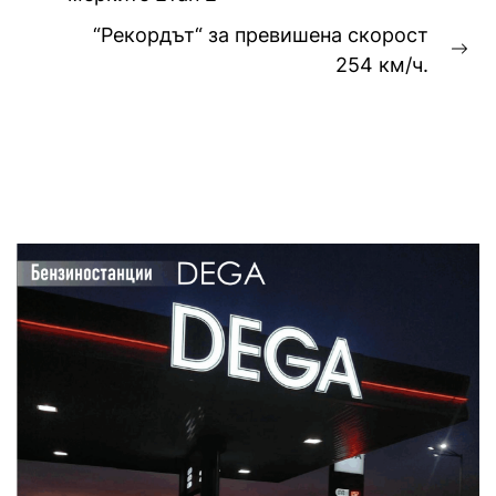
post:
“Рекордът“ за превишена скорост
Ne
254 км/ч.
pos