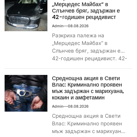
„Мерцедес Майбах“ в
Слънчев бряг, задържан е
42-годишен рецидивист
Admin
08.08.2026
Разкриха палежа на
„Мерцедес Майбах“ в
Слънчев бряг, задържан е
42-годишен рецидивист. 42-
годишен криминално
проявен и осъждан мъж от
Среднощна акция в Свети
ямболското...
Влас: Криминално проявен
мъж задържан с марихуана,
кокаин и амфетамин
Admin
08.08.2026
Среднощна акция в Свети
Влас: Криминално проявен
мъж задържан с марихуана,