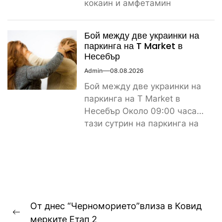
кокаин и амфетамин
Поредно задържане за
наркотици край морето....
Бой между две украинки на
паркинга на T Market в
Несебър
Admin
08.08.2026
Бой между две украинки на
паркинга на T Market в
Несебър Около 09:00 часа
тази сутрин на паркинга на
магазин...
Навигация
От днес “Черноморието”влиза в Ковид
Previous
мерките Етап 2