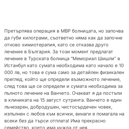
Претърпява операция в МВР болницата, но започва
да губи килограми, съответно няма как да започне
отново химиотерапия, като се отказва друго
лечение в България. За този момент предлагат
лечение в Турската болница “Мемориал Шишли” в
Истанбул като сумата необходима като начало е 10
000 лв, но това е сума само за детайлен физикален
преглед, който ще определи възможното лечение,
след това ще се определи и сумата необходима за
пълното лечение на Ванчето. Очакват я да постъпи
в клиниката на 15 август сутринта. Ванчето е един
лъчезарен, добродушен, чистосърдечен човек,
изпълнен с любов към всички, винаги е помагала на
всеки без да търси отплата! Има прекрасно
семейство, което има нужда от нея.