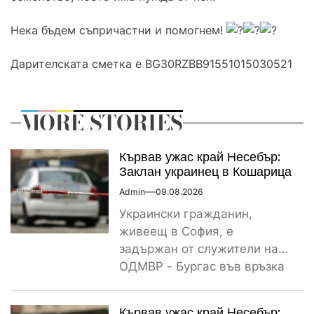
Нека бъдем съпричастни и помогнем!
Дарителската сметка е BG30RZBB91551015030521
MORE STORIES
Кървав ужас край Несебър:
Заклан украинец в Кошарица
Admin
09.08.2026
Украински гражданин,
живеещ в София, е
задържан от служители на
ОДМВР - Бургас във връзка
с убийство на негов
сънародник,...
Кървав ужас край Несебър: