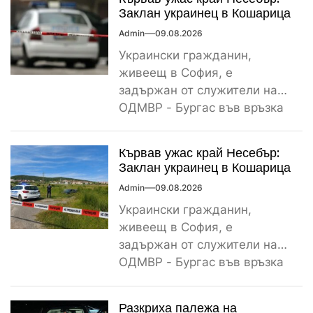
Заклан украинец в Кошарица
Admin
09.08.2026
Украински гражданин,
живеещ в София, е
задържан от служители на
ОДМВР - Бургас във връзка
с убийство на негов
сънародник,...
Кървав ужас край Несебър:
Заклан украинец в Кошарица
Admin
09.08.2026
Украински гражданин,
живеещ в София, е
задържан от служители на
ОДМВР - Бургас във връзка
с убийство на негов
сънародник,...
Разкриха палежа на