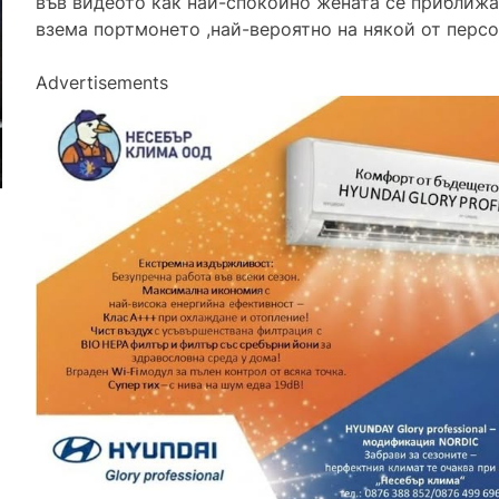
във видеото как най-спокойно жената се приближа
взема портмонето ,най-вероятно на някой от персо
Advertisements