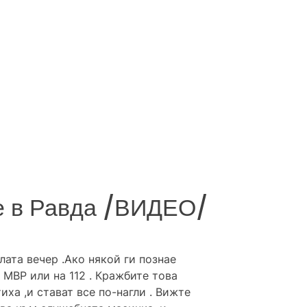
е в Равда /ВИДЕО/
лата вечер .Ако някой ги познае
 МВР или на 112 . Кражбите това
ха ,и стават все по-нагли . Вижте