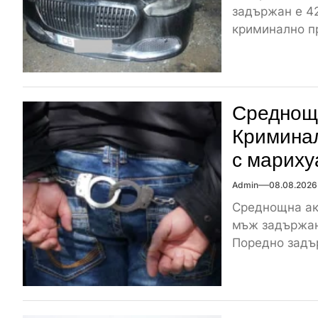
задържан е 4
криминално п
Среднощн
Кримина
с мариху
Admin
08.08.2026
Среднощна ак
мъж задържан
Поредно задър