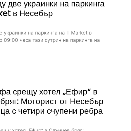
у две украинки на паркинга
ket в Несебър
 украинки на паркинга на T Market в
 09:00 часа тази сутрин на паркинга на
фа срещу хотел „Ефир“ в
бряг: Моторист от Несебър
ица с четири счупени ребра
ещу хотел „Ефир“ в Слънчев бряг: