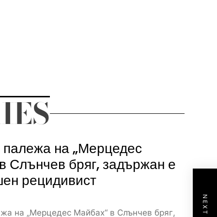
IES
 палежа на „Мерцедес
в Слънчев бряг, задържан е
шен рецидивист
ежа на „Мерцедес Майбах“ в Слънчев бряг,