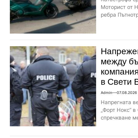
Моторист от Н
ребра Пътнотр
Напрежен
между бъ
компания
в Свети 
Admin
07.08.2026
Напрегната ве
„Форт Нокс“ в
спречкване ме