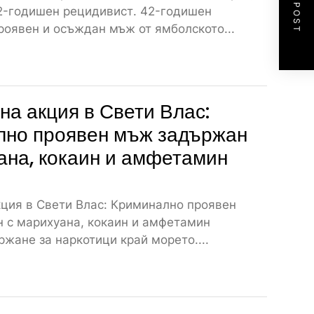
NEXT POST
2-годишен рецидивист. 42-годишен
роявен и осъждан мъж от ямболското...
а акция в Свети Влас:
лно проявен мъж задържан
ана, кокаин и амфетамин
ция в Свети Влас: Криминално проявен
 с марихуана, кокаин и амфетамин
жане за наркотици край морето....