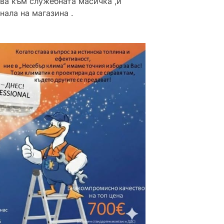
ва към служебната масичка ,и
нала на магазина .