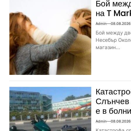
Бой межд
на T Mar
Admin
08.08.2026
Бой между две
Несебър Около
магазин...
Катастро
Слънчев 
е в болн
Admin
08.08.2026
Катастрофа ср