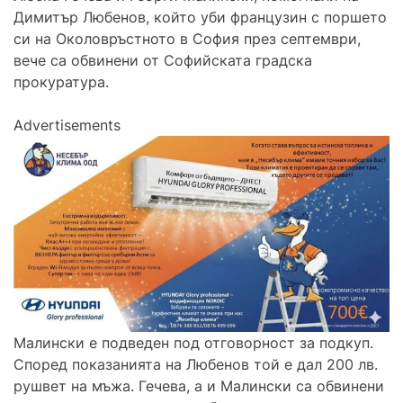
Димитър Любенов, който уби французин с поршето
си на Околовръстното в София през септември,
вече са обвинени от Софийската градска
прокуратура.
Advertisements
Малински е подведен под отговорност за подкуп.
Според показанията на Любенов той е дал 200 лв.
рушвет на мъжа. Гечева, а и Малински са обвинени