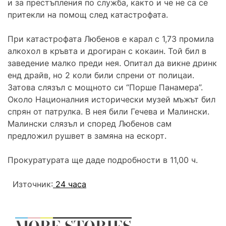
и за престъпления по служба, както и че не са се
притекли на помощ след катастрофата.
При катастрофата Любенов е карал с 1,73 промила
алкохол в кръвта и дрогиран с кокаин. Той бил в
заведение малко преди нея. Опитал да викне дринк
енд драйв, но 2 коли били спрени от полицаи.
Затова слязъл с мощното си “Порше Панамера”.
Около Националния исторически музей мъжът бил
спрян от патрулка. В нея били Гечева и Малински.
Малински слязъл и според Любенов сам
предложил рушвет в замяна на ескорт.
Прокуратурата ще даде подробности в 11,00 ч.
Източник:
24 часа