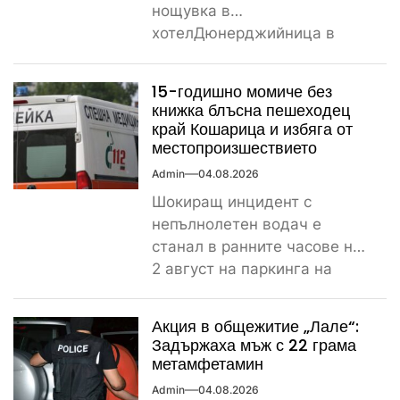
нощувка в
хотелДюнерджийница в
Стария Несебър постави
истински рекорд по
15-годишно момиче без
скъпотия на храната...
книжка блъсна пешеходец
край Кошарица и избяга от
местопроизшествието
Admin
04.08.2026
Шокиращ инцидент с
непълнолетен водач е
станал в ранните часове на
2 август на паркинга на
магазин „Лидл“ до
контролно-пропускателния...
Акция в общежитие „Лале“:
Задържаха мъж с 22 грама
метамфетамин
Admin
04.08.2026