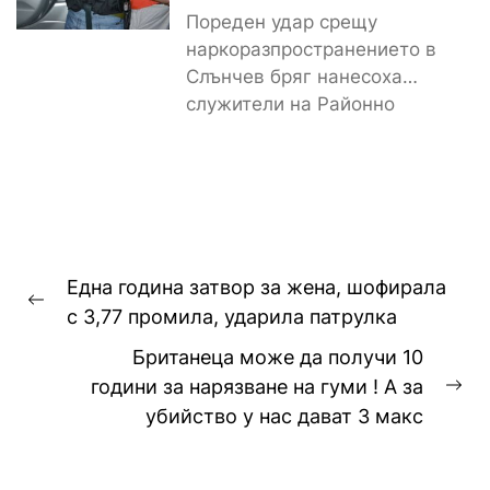
Пореден удар срещу
наркоразпространението в
Слънчев бряг нанесоха
служители на Районно
управление – Несебър, след
като откриха и иззеха
значително...
Навигация
Една година затвор за жена, шофирала
Previous
с 3,77 промила, ударила патрулка
post:
Британеца може да получи 10
години за нарязване на гуми ! А за
Ne
убийство у нас дават 3 макс
pos