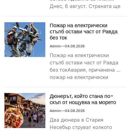
Днес, 6 август. Страната ще
бъде обхваната от...
Пожар на електрически
стълб остави част от Равда
без ток
Admin
04.08.2026
Пожар на електрически
стълб остави част от Равда
без токАвария, причинена от
пожар на електрически
стълб, остави тази вечер
част...
Дюнерът, който стана по-
скъп от нощувка на морето
Admin
04.08.2026
Два дюнера в Стария
Несебър струват колкото