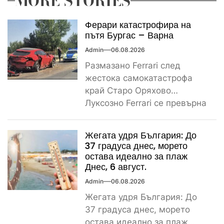
MORE STORIES
Ферари катастрофира на
пътя Бургас – Варна
Admin
06.08.2026
Размазано Ferrari след
жестока самокатастрофа
край Старо Оряхово
Луксозно Ferrari се превърна
в купчина ламарини след
тежка самокатастрофа тази
Жегата удря България: До
сутрин...
37 градуса днес, морето
остава идеално за плаж
Днес, 6 август.
Admin
06.08.2026
Жегата удря България: До
37 градуса днес, морето
остава идеално за плаж