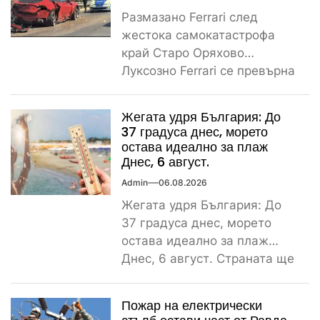
Размазано Ferrari след
жестока самокатастрофа
край Старо Оряхово
Луксозно Ferrari се превърна
в купчина ламарини след
тежка самокатастрофа тази
Жегата удря България: До
сутрин...
37 градуса днес, морето
остава идеално за плаж
Днес, 6 август.
Admin
06.08.2026
Жегата удря България: До
37 градуса днес, морето
остава идеално за плаж
Днес, 6 август. Страната ще
бъде обхваната от...
Пожар на електрически