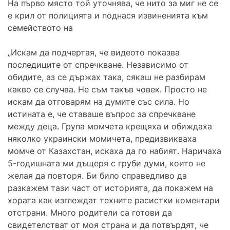
На първо място той уточнява, че нито за миг не се
е крил от полицията и поднася извиненията към
семейството на
„Искам да подчертая, че видеото показва
последиците от спречкване. Независимо от
обидите, аз се държах така, сякаш не разбирам
какво се случва. Не съм такъв човек. Просто не
искам да отговарям на думите със сила. Но
истината е, че ставаше въпрос за спречкване
между деца. Група момчета крещяха и обиждаха
няколко украински момичета, предизвикваха
момче от Казахстан, искаха да го набият. Наричаха
5-годишната ми дъщеря с груби думи, които не
желая да повторя. Би било справедливо да
разкажем тази част от историята, да покажем на
хората как изглеждат техните расистки коментари
отстрани. Много родители са готови да
свидетелстват от моя страна и да потвърдят, че