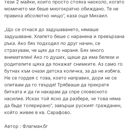
тези 2 майки, които просто стояха наоколо, когато
момичето ми беше многократно обиждано. Те не
правиха абсолютно нищо”, каза още Михаил.
„Що се отнася до задушаването, нямаше
задушаване. Хлапето беше с наранена и превързана
ръка. Ако бях подходил по друг начин, се
страхувам, че щях да го нараня. Бях много
внимателен! Ако го душих, щеше да има белези и
родителите щяха да покажат снимките. Аз само го
бутнах към онази детска количка, за да не избяга.
Не се гордея с това, което направих, дори не се
опитвам да го твърдя! Трябваше да прекратя
битката и да ги накарам да спре словесното
насилие. Исках той ясно да разбере, че това няма
да бъде толерирано”, завърши руският гражданин,
който живее в кв. Сарафово.
Автор : Флагман.бг