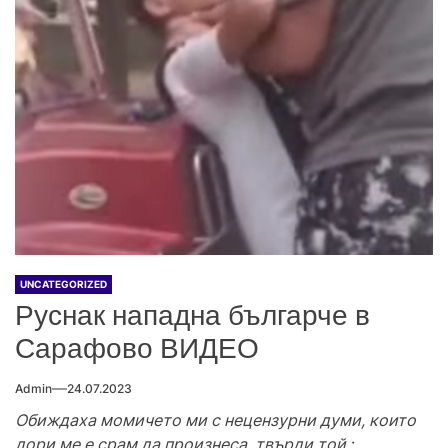
UNCATEGORIZED
Руснак нападна българче в
Сарафово ВИДЕО
Admin
24.07.2023
Обиждаха момичето ми с нецензурни думи, които
дори ме е срам да произнеса, твърди той
: