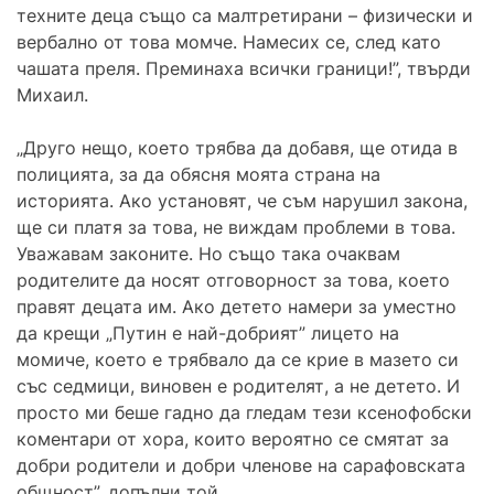
техните деца също са малтретирани – физически и
вербално от това момче. Намесих се, след като
чашата преля. Преминаха всички граници!”, твърди
Михаил.
„Друго нещо, което трябва да добавя, ще отида в
полицията, за да обясня моята страна на
историята. Ако установят, че съм нарушил закона,
ще си платя за това, не виждам проблеми в това.
Уважавам законите. Но също така очаквам
родителите да носят отговорност за това, което
правят децата им. Ако детето намери за уместно
да крещи „Путин е най-добрият” лицето на
момиче, което е трябвало да се крие в мазето си
със седмици, виновен е родителят, а не детето. И
просто ми беше гадно да гледам тези ксенофобски
коментари от хора, които вероятно се смятат за
добри родители и добри членове на сарафовската
общност”, допълни той.