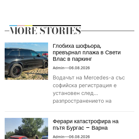
MORE STORIES
Глобиха шофьора,
превърнал плажа в Свети
Влас в паркинг
Admin
06.08.2026
Водачът на Mercedes-а със
софийска регистрация е
установен след
разпространението на
снимките, а предвидената от
закона санкция е между
Ферари катастрофира на
1000...
пътя Бургас – Варна
Admin
06.08.2026