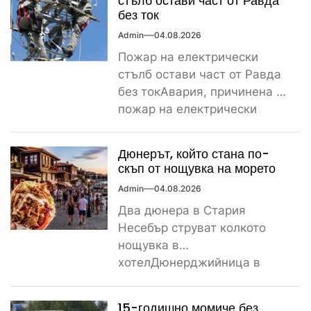
стълб остави част от Равда
без ток
Admin
04.08.2026
Пожар на електрически
стълб остави част от Равда
без токАвария, причинена от
пожар на електрически
стълб, остави тази вечер
част...
Дюнерът, който стана по-
скъп от нощувка на морето
Admin
04.08.2026
Два дюнера в Стария
Несебър струват колкото
нощувка в
хотелДюнерджийница в
Стария Несебър постави
истински рекорд по
15-годишно момиче без