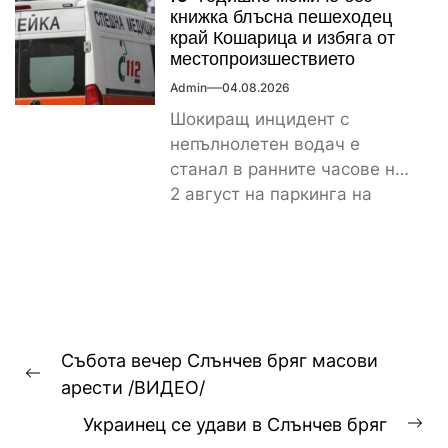
скъпотия на храната...
книжка блъсна пешеходец
край Кошарица и избяга от
местопроизшествието
Admin
04.08.2026
Шокиращ инцидент с
непълнолетен водач е
станал в ранните часове на
2 август на паркинга на
магазин „Лидл“ до
контролно-пропускателния...
Навигация
Събота вечер Слънчев бряг масови
Previous
арести /ВИДЕО/
post:
Украинец се удави в Слънчев бряг
Ne