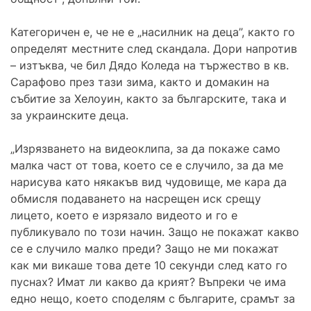
Категоричен е, че не е „насилник на деца”, както го
определят местните след скандала. Дори напротив
– изтъква, че бил Дядо Коледа на тържество в кв.
Сарафово през тази зима, както и домакин на
събитие за Хелоуин, както за българските, така и
за украинските деца.
„Изрязването на видеоклипа, за да покаже само
малка част от това, което се е случило, за да ме
нарисува като някакъв вид чудовище, ме кара да
обмисля подаването на насрещен иск срещу
лицето, което е изрязало видеото и го е
публикувало по този начин. Защо не покажат какво
се е случило малко преди? Защо не ми покажат
как ми викаше това дете 10 секунди след като го
пуснах? Имат ли какво да крият? Въпреки че има
едно нещо, което споделям с българите, срамът за