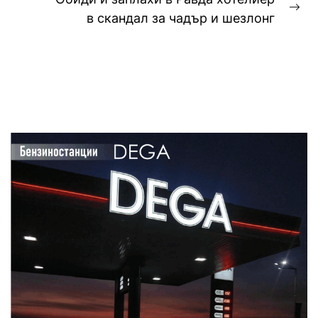
post:
Ne
в скандал за чадър и шезлонг
pos