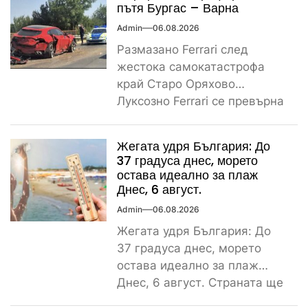
1000...
пътя Бургас – Варна
Admin
06.08.2026
Размазано Ferrari след
жестока самокатастрофа
край Старо Оряхово
Луксозно Ferrari се превърна
в купчина ламарини след
тежка самокатастрофа тази
Жегата удря България: До
сутрин...
37 градуса днес, морето
остава идеално за плаж
Днес, 6 август.
Admin
06.08.2026
Жегата удря България: До
37 градуса днес, морето
остава идеално за плаж
Днес, 6 август. Страната ще
бъде обхваната от...