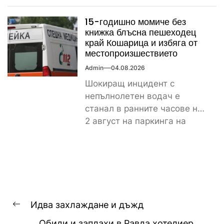
Стария Несебър постави
истински рекорд по
15-годишно момиче без
скъпотия на храната...
книжка блъсна пешеходец
край Кошарица и избяга от
местопроизшествието
Admin
04.08.2026
Шокиращ инцидент с
непълнолетен водач е
станал в ранните часове на
2 август на паркинга на
магазин „Лидл“ до
контролно-пропускателния...
Навигация
Идва захлаждане и дъжд
Previous
Обиди и заплахи в Равда хотелиер