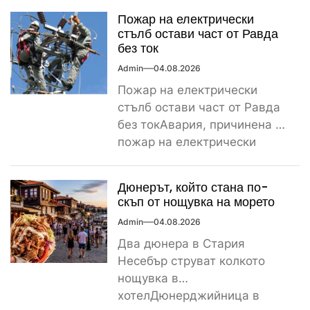
Пожар на електрически
стълб остави част от Равда
без ток
Admin
04.08.2026
Пожар на електрически
стълб остави част от Равда
без токАвария, причинена от
пожар на електрически
стълб, остави тази вечер
част...
Дюнерът, който стана по-
скъп от нощувка на морето
Admin
04.08.2026
Два дюнера в Стария
Несебър струват колкото
нощувка в
хотелДюнерджийница в