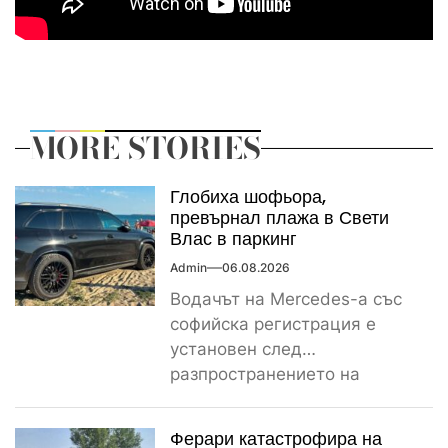
MORE STORIES
Глобиха шофьора,
превърнал плажа в Свети
Влас в паркинг
Admin
06.08.2026
Водачът на Mercedes-а със
софийска регистрация е
установен след
разпространението на
снимките, а предвидената от
закона санкция е между
Ферари катастрофира на