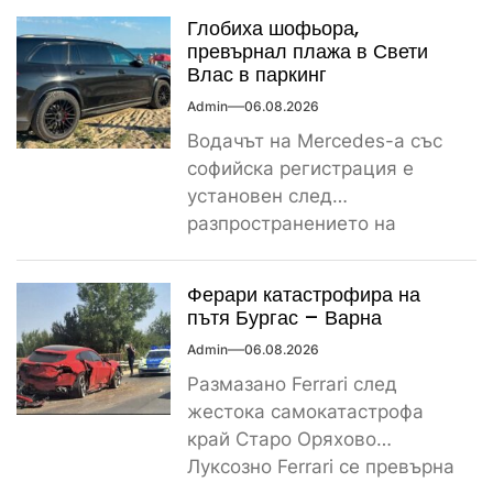
Глобиха шофьора,
превърнал плажа в Свети
Влас в паркинг
Admin
06.08.2026
Водачът на Mercedes-а със
софийска регистрация е
установен след
разпространението на
снимките, а предвидената от
закона санкция е между
Ферари катастрофира на
1000...
пътя Бургас – Варна
Admin
06.08.2026
Размазано Ferrari след
жестока самокатастрофа
край Старо Оряхово
Луксозно Ferrari се превърна