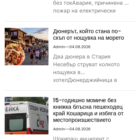
без токАвария, причинена от
пожар на електрически
стълб, остави тази вечер
част...
Дюнерът, който стана по-
скъп от нощувка на морето
Admin
04.08.2026
Два дюнера в Стария
Несебър струват колкото
нощувка в
хотелДюнерджийница в
Стария Несебър постави
истински рекорд по
15-годишно момиче без
скъпотия на храната...
книжка блъсна пешеходец
край Кошарица и избяга от
местопроизшествието
Admin
04.08.2026
Шокиращ инцидент с