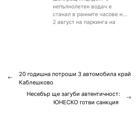
непълнолетен водач е
станал в ранните часове на
2 август на паркинга на
магазин „Лидл“ до
контролно-пропускателния...
Навигация
20 годишна потроши 3 автомобила край
Previous
Каблешково
post:
Несебър ще загуби автентичност:
Ne
ЮНЕСКО готви санкция
pos