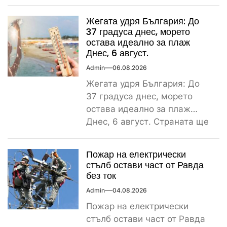
в купчина ламарини след
тежка самокатастрофа тази
Жегата удря България: До
сутрин...
37 градуса днес, морето
остава идеално за плаж
Днес, 6 август.
Admin
06.08.2026
Жегата удря България: До
37 градуса днес, морето
остава идеално за плаж
Днес, 6 август. Страната ще
бъде обхваната от...
Пожар на електрически
стълб остави част от Равда
без ток
Admin
04.08.2026
Пожар на електрически
стълб остави част от Равда