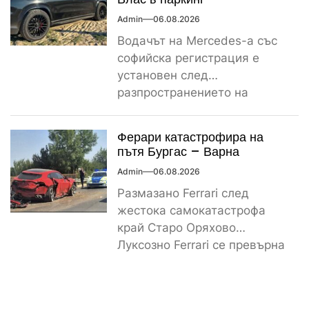
Admin
06.08.2026
Водачът на Mercedes-а със
софийска регистрация е
установен след
разпространението на
снимките, а предвидената от
закона санкция е между
Ферари катастрофира на
1000...
пътя Бургас – Варна
Admin
06.08.2026
Размазано Ferrari след
жестока самокатастрофа
край Старо Оряхово
Луксозно Ferrari се превърна
в купчина ламарини след
тежка самокатастрофа тази
сутрин...