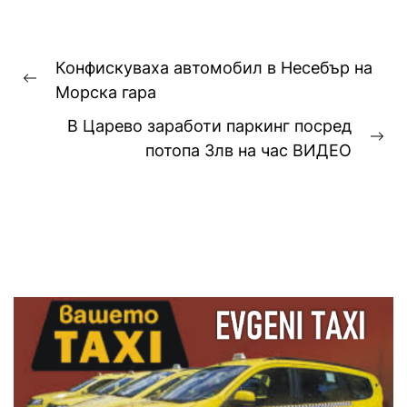
Навигация
Конфискуваха автомобил в Несебър на
Previous
Морска гара
post:
В Царево заработи паркинг посред
Ne
потопа 3лв на час ВИДЕО
pos