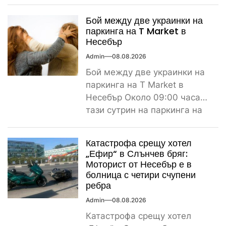
Поредно задържане за
наркотици край морето....
Бой между две украинки на
паркинга на T Market в
Несебър
Admin
08.08.2026
Бой между две украинки на
паркинга на T Market в
Несебър Около 09:00 часа
тази сутрин на паркинга на
магазин...
Катастрофа срещу хотел
„Ефир“ в Слънчев бряг:
Моторист от Несебър е в
болница с четири счупени
ребра
Admin
08.08.2026
Катастрофа срещу хотел