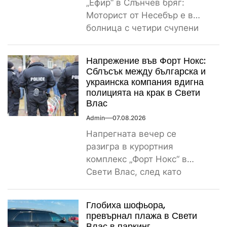
„Ефир“ в Слънчев бряг:
Моторист от Несебър е в
болница с четири счупени
ребра Пътнотранспортно
произшествие е...
Напрежение във Форт Нокс:
Сблъсък между българска и
украинска компания вдигна
полицията на крак в Свети
Влас
Admin
07.08.2026
Напрегната вечер се
разигра в курортния
комплекс „Форт Нокс“ в
Свети Влас, след като
сигнал за спречкване между
българска и...
Глобиха шофьора,
превърнал плажа в Свети
Влас в паркинг