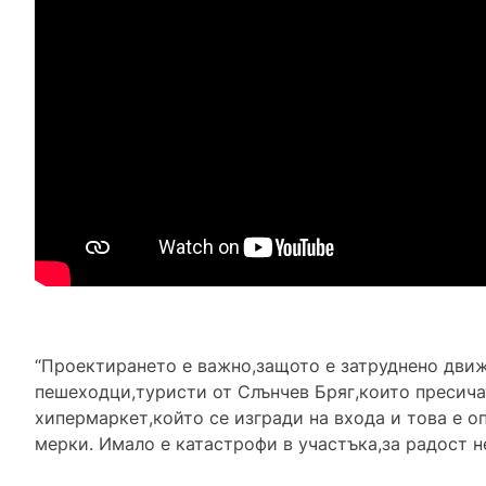
“Проектирането е важно,защото е затруднено движ
пешеходци,туристи от Слънчев Бряг,които пресича
хипермаркет,който се изгради на входа и това е о
мерки. Имало е катастрофи в участъка,за радост н