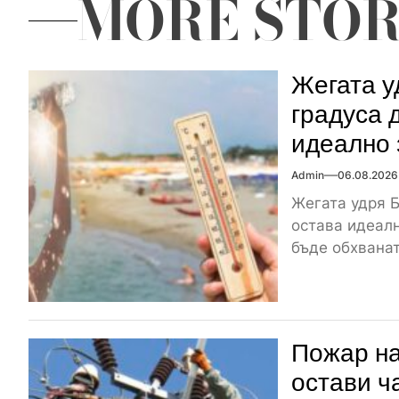
MORE STOR
Жегата у
градуса 
идеално 
Admin
06.08.2026
Жегата удря Б
остава идеалн
бъде обхваната
Пожар на
остави ч