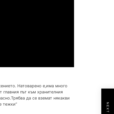
ението. Натоварено е,има много
т главния път към хранителния
пасно.Трябва да се вземат някакви
е тежки”