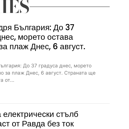
IES
дря България: До 37
днес, морето остава
за плаж Днес, 6 август.
ългария: До 37 градуса днес, морето
о за плаж Днес, 6 август. Страната ще
 от...
 електрически стълб
аст от Равда без ток