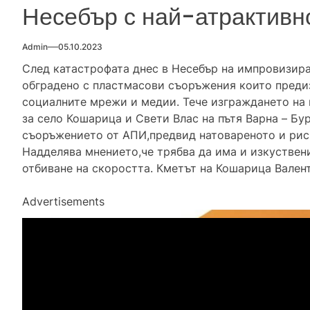
Несебър с най-атрактив
Admin
05.10.2023
След катастрофата днес в Несебър на импровизира
обградено с пластмасови съоръжения които преди
социалните мрежи и медии. Тече изграждането на
за село Кошарица и Свети Влас на пътя Варна – Бу
съоръжението от АПИ,предвид натовареното и рис
Надделява мнението,че трябва да има и изкуствен
отбиване на скоростта. Кметът на Кошарица Вален
Advertisements