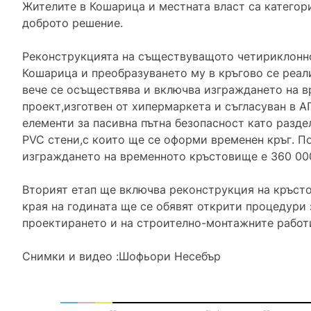
Жителите в Кошарица и местната власт са категор
доброто решение.
Реконструкцията на съществуващото четириклонно
Кошарица и преобразуването му в кръгово се реал
вече се осъществява и включва изграждането на в
проект,изготвен от хипермаркета и съгласуван в А
елементи за пасивна пътна безопасност като разде
PVC стени,с които ще се оформи временен кръг. П
изграждането на временното кръстовище е 360 000
Вторият етап ще включва реконструкция на кръст
края на годината ще се обявят открити процедури 
проектирането и на строително-монтажните работ
Снимки и видео :Шофьори Несебър