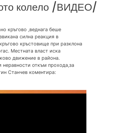
ното колело /ВИДЕО/
но кръгово ,веднага беше
звикана силна реакция в
 кръгово кръстовище при разклона
ргас. Местната власт иска
ково движение в района.
и неравности откъм прохода,за
тин Станчев коментира: