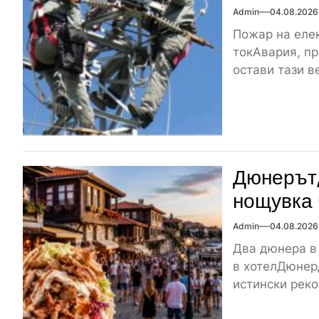
Admin
04.08.2026
Пожар на елек
токАвария, пр
остави тази ве
Дюнерът,
нощувка 
Admin
04.08.2026
Два дюнера в
в хотелДюнер
истински реко