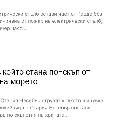
трически стълб остави част от Равда без
ичинена от пожар на електрически стълб,
чер част...
 който стана по-скъп от
на морето
 Стария Несебър струват колкото нощувка
джийница в Стария Несебър постави
рд по скъпотия на храната...