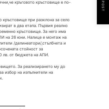
NEXT POST
ични,че кръговото кръстовище е по-
 кръстовище при разклона за село
изират в два етапа. Първия реално
ременно кръстовище. За него има
ПИ на 26 юни. Налице е монтаж на
лители /делинеатори/,стълбчета и
осочената стойност за
 лв. от бюджета на АПИ.
овището. За реализирането му до
за избор на изпълнители на
и.