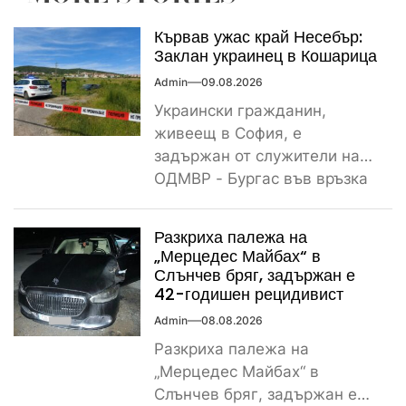
Кървав ужас край Несебър:
Заклан украинец в Кошарица
Admin
09.08.2026
Украински гражданин,
живеещ в София, е
задържан от служители на
ОДМВР - Бургас във връзка
с убийство на негов
сънародник,...
Разкриха палежа на
„Мерцедес Майбах“ в
Слънчев бряг, задържан е
42-годишен рецидивист
Admin
08.08.2026
Разкриха палежа на
„Мерцедес Майбах“ в
Слънчев бряг, задържан е