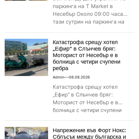
паркинга на T Market в
Несебър Около 09:00 часа
тази сутрин на паркинга на
магазин...
Катастрофа срещу хотел
„Ефир“ в Слънчев бряг:
Моторист от Несебър е в
болница с четири счупени
ребра
Admin
08.08.2026
Катастрофа срещу хотел
„Ефир“ в Слънчев бряг:
Моторист от Несебър е в
болница с четири счупени
ребра Пътнотранспортно
произшествие е...
Напрежение във Форт Нокс:
Сблъсък между българска и