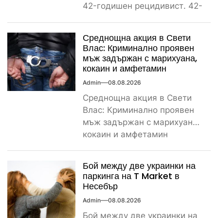
42-годишен рецидивист. 42-
годишен криминално
проявен и осъждан мъж от
Среднощна акция в Свети
ямболското...
Влас: Криминално проявен
мъж задържан с марихуана,
кокаин и амфетамин
Admin
08.08.2026
Среднощна акция в Свети
Влас: Криминално проявен
мъж задържан с марихуана,
кокаин и амфетамин
Поредно задържане за
наркотици край морето....
Бой между две украинки на
паркинга на T Market в
Несебър
Admin
08.08.2026
Бой между две украинки на