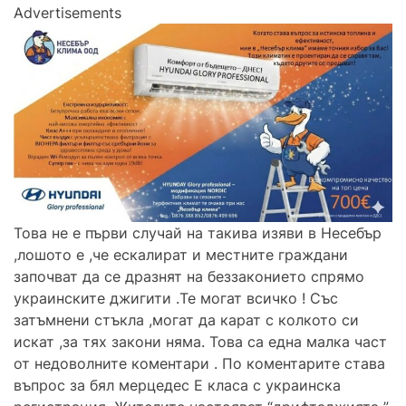
Advertisements
Това не е първи случай на такива изяви в Несебър
,лошото е ,че ескалират и местните граждани
започват да се дразнят на беззаконието спрямо
украинските джигити .Те могат всичко ! Със
затъмнени стъкла ,могат да карат с колкото си
искат ,за тях закони няма. Това са една малка част
от недоволните коментари . По коментарите става
въпрос за бял мерцедес Е класа с украинска