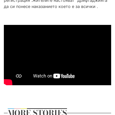
регистрация .Жителите настояват “дрифтаджията ”
да си понесе наказанието което е за всички .
MORE STORIES