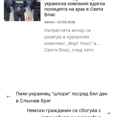
украинска компания вдигна
полицията на крак в Свети
Влас
Admin
07.08.2026
Напрегната вечер се
разигра в курортния
комплекс „Форт Нокс“ в
Свети Влас, след като
сигнал за спречкване между
българска и...
Навигация
Пиян украинец “шпори” посред бял ден
Previous
в Слънчев бряг
post:
Немски гражданин се сбогува с
Ne