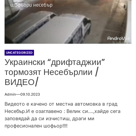
UNCATEGORIZED
Украински “дрифтаджии”
тормозят Несебърлии /
ВИДЕО/
Admin
09.10.2023
Видеото е качено от местна автомовка в град
Несебър.И е озаглавено : Велик си….,хайде сега
заповядай да си изчистиш, драги ми
професионален шофьор!!!!