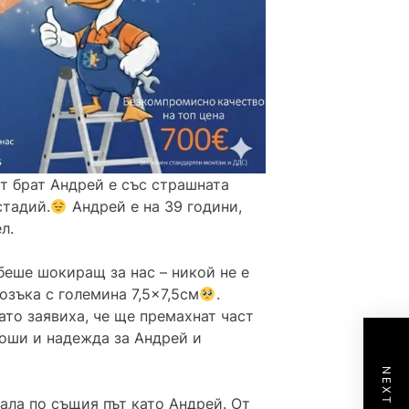
т брат Андрей е със страшната
стадий.
Андрей е на 39 години,
л.
беше шокиращ за нас – никой не е
озъка с големина 7,5×7,5см
.
ато заявиха, че ще премахнат част
лоши и надежда за Андрей и
ала по същия път като Андрей. От