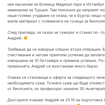
нея научихме за болница Медикал парк в Истанбул
заминахме за Турция. Там поискаха да направят но
наше голямо учудване се оказа, че в Бургас нищо н
взели материал с големината на точица за биопсия
След прегледа, се оказа че туморът е станал по- 
Андрей.
Трябваше да се извърши спешно втора операция. 
спестявания и негови приятели успяхме да заплати
извършена на 10 Октомври и премина успешно. По-
премахната. Андрей се възстанови много бързо.
Очаква се становище и оферта за следващото лечен
необходимата сума. Точната сума ще бъде оповест
от биопсията, но професорът назначи 30 лъчетерап
Докторите очакват Андрей на 25.10 за подготовка 