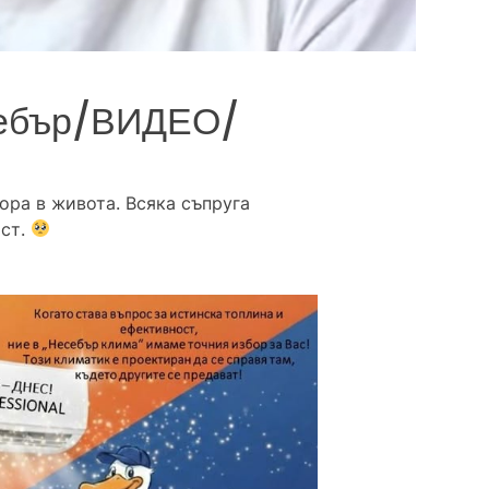
себър/ВИДЕО/
ора в живота. Всяка съпруга
ост.