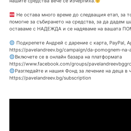
нашите средства вече се изчерпиха.
Не остава много време до следващия етап, за т
помогне за събирането на средства, за да дадем ш
оставаме с НАДЕЖДА и се надяваме на вашата П
Подкрепете Андрей с дарение с карта, PayPal, Ap
https://pavelandreev.bg/campaign/da-pomognem-na-
Включете се в онлайн базара на платформата
https://www.facebook.com/groups/pavelandreevbggr
Разгледайте и нашия Фонд за лечение на деца в
https://pavelandreev.bg/subscription