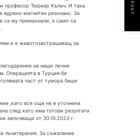
NEXT POST
 и професор Тюркер Кълъч. И така
в ядрено-магнитен резонанс. За
е са му премахнали, а само са
.
голям и е животозастрашаващ за
Благодарение на наши лични
м. Операцията в Турция бе
голямата част от тумора беше
ие ,като все още не е уточнена
ена след като има готови резултати
ии започващи от 30.10.2023 г.
за лъчетерапия. За съжаление