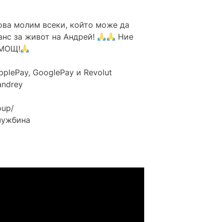
ова молим всеки, който може да
анс за живот на Андрей!
Ние
ОМОЩ!
plePay, GooglePay и Revolut
andrey
oup/
 чужбина