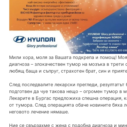
Мили хора, моля за Вашата подкрепа и помощ! Моя
диагноза – злокачествен тумор на мозъка в трети 
любящ баща и съпруг, страхотен брат, син и прияте
След последвалите лекарски прегледи, резултатът 
подготвен да чуе такова нещо – огромен тумор в м
Лекарите в Бургас предложиха спешна операция, к
от тумора. След операцията обаче новините бяха 
неговото лечение нямаше.
Ние се свързахме с жена с подобна диагноза и мин