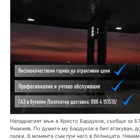
Нападнатият мъж е Христо Бардуков, съобщи за Б
Янакиев. По думите му Бардуков е бил атакуван, до
палки. В момента съм при него в болницата. Няма