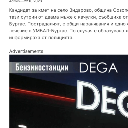
Admin
22.10.2023
Кандидат за кмет на село Зидарово, община Созопо
тази сутрин от двама мъже с качулки, съобщиха о
Бургас. Пострадалият, с общи наранявания и едно 
лечение в УМБАЛ-Бургас. По случая е образувано 
информираха от полицията.
Advertisements