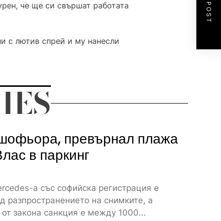
NEXT POST
урен, че ще си свършат работата
и с лютив спрей и му нанесли
IES
шофьора, превърнал плажа
Влас в паркинг
rcedes-а със софийска регистрация е
д разпространението на снимките, а
от закона санкция е между 1000...