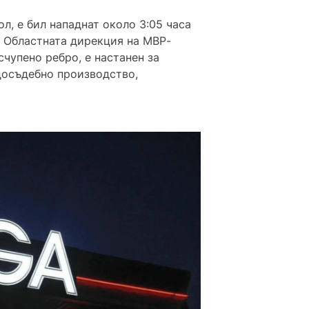
л, е бил нападнат около 3:05 часа
т Областната дирекция на МВР-
счупено ребро, е настанен за
досъдебно производство,