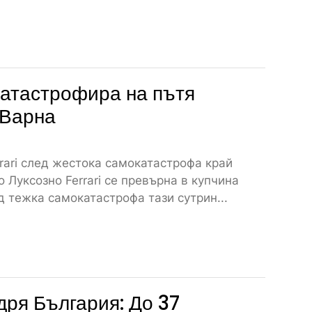
атастрофира на пътя
 Варна
rari след жестока самокатастрофа край
 Луксозно Ferrari се превърна в купчина
 тежка самокатастрофа тази сутрин...
дря България: До 37