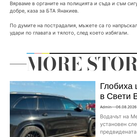
Вярваме в органите на полицията и съда и съм сиг
добре, каза за БТА Янакиев.
По думите на пострадалия, мъжете са го напръскал
удари по главата и тялото, след което избягали.
MORE STOR
Глобиха 
в Свети 
Admin
06.08.2026
Водачът на Me
установен сле
предвидената 