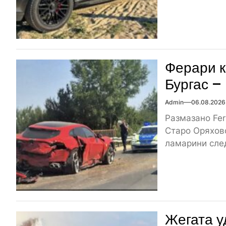
Ферари к
Бургас –
Admin
06.08.2026
Размазано Fer
Старо Оряхово
ламарини след
Жегата у