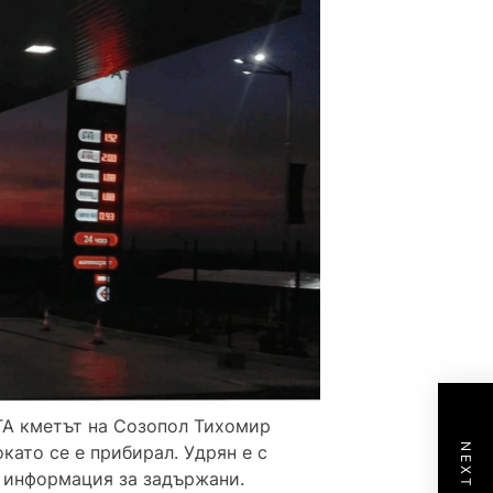
ТА кметът на Созопол Тихомир
като се е прибирал. Удрян е с
м информация за задържани.