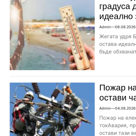
градуса 
идеално 
Admin
06.08.2026
Жегата удря Б
остава идеалн
бъде обхваната
Пожар на
остави ч
Admin
04.08.2026
Пожар на елек
токАвария, пр
остави тази ве