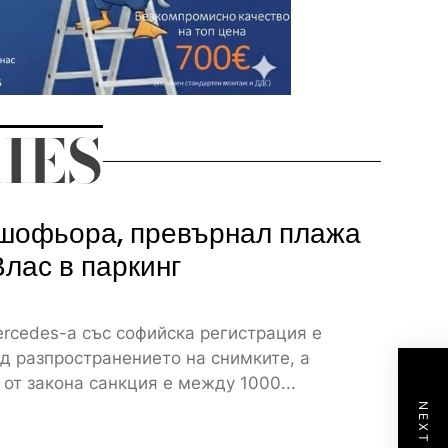
IES
шофьора, превърнал плажа
Влас в паркинг
rcedes-а със софийска регистрация е
д разпространението на снимките, а
от закона санкция е между 1000...