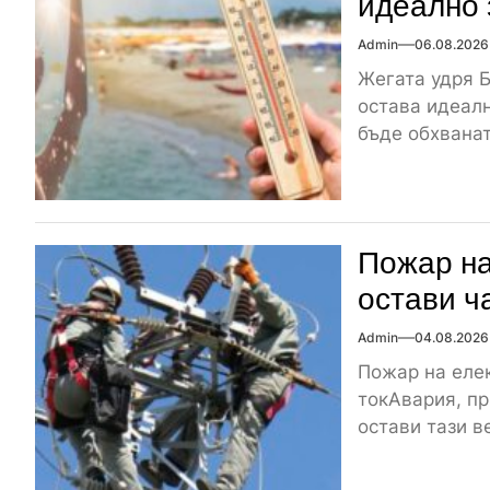
идеално 
Admin
06.08.2026
Жегата удря Б
остава идеалн
бъде обхваната
Пожар на
остави ч
Admin
04.08.2026
Пожар на елек
токАвария, пр
остави тази ве