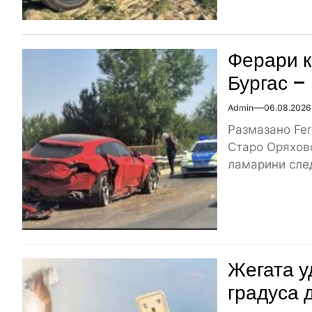
Ферари к
Бургас –
Admin
06.08.2026
Размазано Fer
Старо Оряхово
ламарини след
Жегата у
градуса 