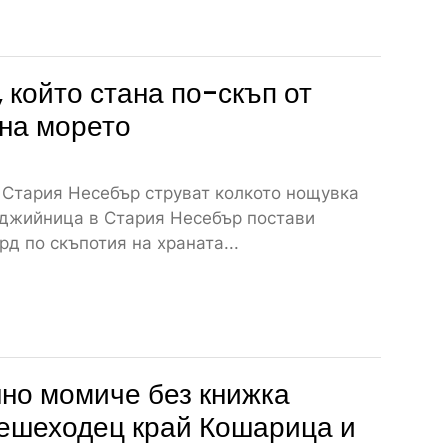
 който стана по-скъп от
на морето
 Стария Несебър струват колкото нощувка
джийница в Стария Несебър постави
рд по скъпотия на храната...
но момиче без книжка
ешеходец край Кошарица и