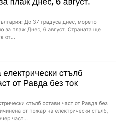
за плаж Днес, 6 август.
ългария: До 37 градуса днес, морето
о за плаж Днес, 6 август. Страната ще
 от...
 електрически стълб
аст от Равда без ток
трически стълб остави част от Равда без
ичинена от пожар на електрически стълб,
чер част...