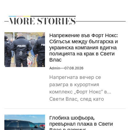
MORE STORIES
Напрежение във Форт Нокс:
Сблъсък между българска и
украинска компания вдигна
полицията на крак в Свети
Влас
Admin
07.08.2026
Напрегната вечер се
разигра в курортния
комплекс „Форт Нокс“ в
Свети Влас, след като
сигнал за спречкване между
българска и...
Глобиха шофьора,
превърнал плажа в Свети
Влас в паркинг