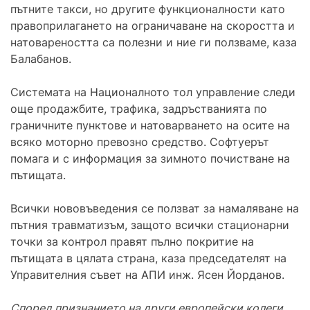
пътните такси, но другите функционалности като
правоприлагането на ограничаване на скоростта и
натовареността са полезни и ние ги ползваме, каза
Балабанов.
Системата на Националното тол управление следи
още продажбите, трафика, задръстванията по
граничните пунктове и натоварването на осите на
всяко моторно превозно средство. Софтуерът
помага и с информация за зимното почистване на
пътищата.
Всички нововъведения се ползват за намаляване на
пътния травматизъм, защото всички стационарни
точки за контрол правят пълно покритие на
пътищата в цялата страна, каза председателят на
Управителния съвет на АПИ инж. Ясен Йорданов.
Според признанието на други европейски колеги