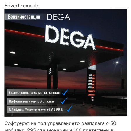
Advertisements
Софтуерът на тол управлението разполага с 50
мобилни, 295 стационарни и 100 претеглени в