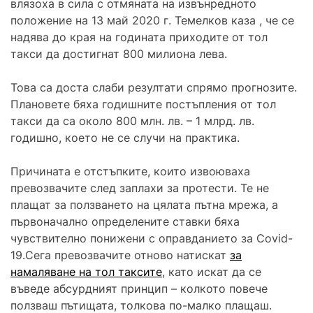
влязоха в сила с отмяната на извънредното
положение на 13 май 2020 г. Темелков каза , че се
надява до края на годината приходите от тол
такси да достигнат 800 милиона лева.
Това са доста слаби резултати спрямо прогнозите.
Плановете бяха годишните постъпления от тол
такси да са около 800 млн. лв. – 1 млрд. лв.
годишно, което не се случи на практика.
Причината е отстъпките, които извоюваха
превозвачите след заплахи за протести. Те не
плащат за ползването на цялата пътна мрежа, а
първоначално определените ставки бяха
чувствително понижени с оправданието за Covid-
19.Сега превозвачите отново натискат
за
намаляване на тол таксите
, като искат да се
въведе абсурдният принцип – колкото повече
ползваш пътищата, толкова по-малко плащаш.