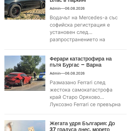
Admin
06.08.2026
Водачът на Mercedes-а със
софийска регистрация е
установен след
разпространението на
снимките, а предвидената от
закона санкция е между
Ферари катастрофира на
1000...
пътя Бургас – Варна
Admin
06.08.2026
Размазано Ferrari след
жестока самокатастрофа
край Старо Оряхово
Луксозно Ferrari се превърна
в купчина ламарини след
тежка самокатастрофа тази
Жегата удря България: До
сутрин...
37 градуса днес, морето