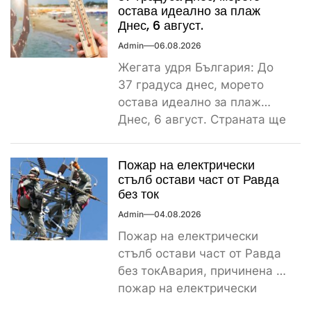
остава идеално за плаж
Днес, 6 август.
Admin
06.08.2026
Жегата удря България: До
37 градуса днес, морето
остава идеално за плаж
Днес, 6 август. Страната ще
бъде обхваната от...
Пожар на електрически
стълб остави част от Равда
без ток
Admin
04.08.2026
Пожар на електрически
стълб остави част от Равда
без токАвария, причинена от
пожар на електрически
стълб, остави тази вечер