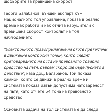
шофьорите за превишена скорост.
Георги Балабанов, външен експерт към
Националното тол управление, показа в реално
време как работи и как отчита нарушители с
превишена скорост контролът на тол
наблюдението.
“Електронното правоприлагане на стоте претеглени
в движение контролни точки, които следят
претоварването на оста на превозното товарно
средство на пътя, съвсем скоро ще бъде пуснато в
действие”
, каза доц. Балабанов. Той показа
камион, който се движи в реално време и
системата показа извън допустима натовареност
на пътя, като отчете 54 тона на превозното
средство.
Основната задача на тол системата е да следи