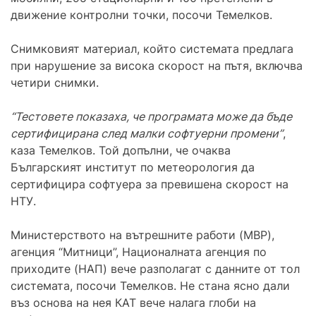
движение контролни точки, посочи Темелков.
Снимковият материал, който системата предлага
при нарушение за висока скорост на пътя, включва
четири снимки.
“Тестовете показаха, че програмата може да бъде
сертифицирана след малки софтуерни промени”
,
каза Темелков. Той допълни, че очаква
Българският институт по метеорология да
сертифицира софтуера за превишена скорост на
НТУ.
Министерството на вътрешните работи (МВР),
агенция “Митници”, Националната агенция по
приходите (НАП) вече разполагат с данните от тол
системата, посочи Темелков. Не стана ясно дали
въз основа на нея КАТ вече налага глоби на