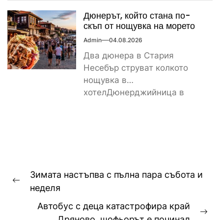
част...
Дюнерът, който стана по-
скъп от нощувка на морето
Admin
04.08.2026
Два дюнера в Стария
Несебър струват колкото
нощувка в
хотелДюнерджийница в
Стария Несебър постави
истински рекорд по
скъпотия на храната...
Навигация
Зимата настъпва с пълна пара събота и
Previous
неделя
post:
Автобус с деца катастрофира край
Ne
Дряново, шофьорът е починал