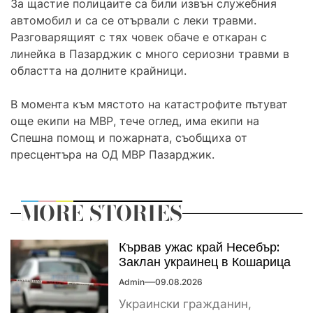
За щастие полицаите са били извън служебния
автомобил и са се отървали с леки травми.
Разговарящият с тях човек обаче е откаран с
линейка в Пазарджик с много сериозни травми в
областта на долните крайници.
В момента към мястото на катастрофите пътуват
още екипи на МВР, тече оглед, има екипи на
Спешна помощ и пожарната, съобщиха от
пресцентъра на ОД МВР Пазарджик.
MORE STORIES
Кървав ужас край Несебър:
Заклан украинец в Кошарица
Admin
09.08.2026
Украински гражданин,