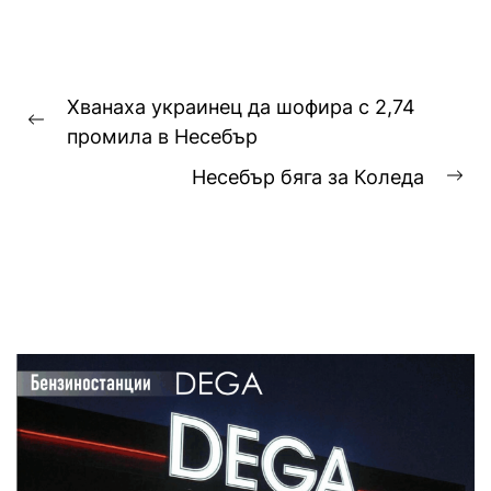
Навигация
Хванаха украинец да шофира с 2,74
Previous
промила в Несебър
post:
Несебър бяга за Коледа
Ne
pos