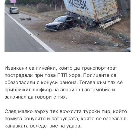
Извикани са линейки, които да транспортират
пострадали при това ПТП хора. Полицаите са
обезопасили с конуси района. Тогава към тях се
приближил шофьор на аварирал автомобил и
започнал да говори с тях.
След малко върху тях връхлита турски тир, който
помита конусите и патрулката, която се озовава в
канавката вследствие на удара.