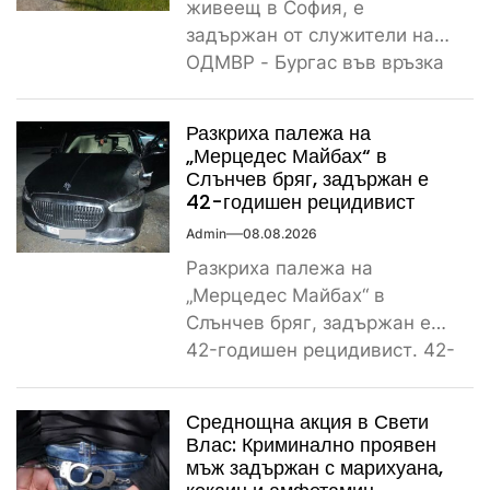
живеещ в София, е
задържан от служители на
ОДМВР - Бургас във връзка
с убийство на негов
сънародник,...
Разкриха палежа на
„Мерцедес Майбах“ в
Слънчев бряг, задържан е
42-годишен рецидивист
Admin
08.08.2026
Разкриха палежа на
„Мерцедес Майбах“ в
Слънчев бряг, задържан е
42-годишен рецидивист. 42-
годишен криминално
проявен и осъждан мъж от
Среднощна акция в Свети
ямболското...
Влас: Криминално проявен
мъж задържан с марихуана,