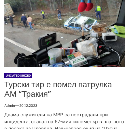
UNCATEGORIZED
Турски тир е помел патрулка
АМ “Тракия”
Admin
20.12.2023
Двама служители на МВР са пострадали при
инцидента, станал на 67-мия километър в платното
в посока за Пловдив. Най-напред екип на “Пътна