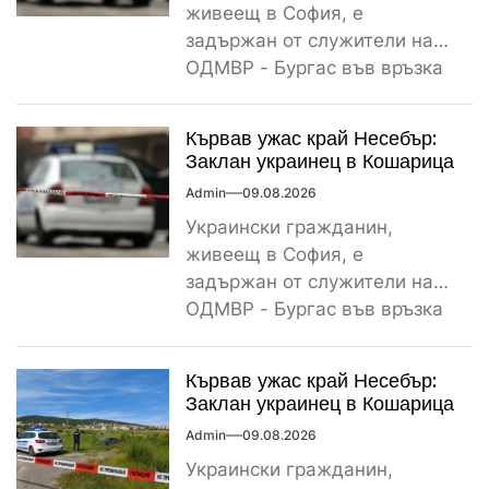
живеещ в София, е
задържан от служители на
ОДМВР - Бургас във връзка
с убийство на негов
сънародник,...
Кървав ужас край Несебър:
Заклан украинец в Кошарица
Admin
09.08.2026
Украински гражданин,
живеещ в София, е
задържан от служители на
ОДМВР - Бургас във връзка
с убийство на негов
сънародник,...
Кървав ужас край Несебър:
Заклан украинец в Кошарица
Admin
09.08.2026
Украински гражданин,