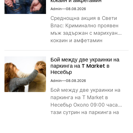
кокаин и амфетамин
Admin
08.08.2026
Среднощна акция в Свети
Влас: Криминално проявен
мъж задържан с марихуана,
кокаин и амфетамин
Поредно задържане за
наркотици край морето....
Бой между две украинки на
паркинга на T Market в
Несебър
Admin
08.08.2026
Бой между две украинки на
паркинга на T Market в
Несебър Около 09:00 часа
тази сутрин на паркинга на
магазин...