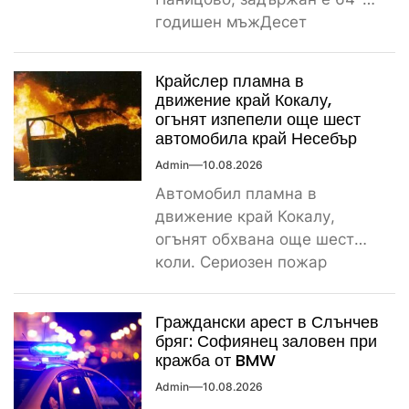
годишен мъжДесет
растения от рода на конопа
бяха открити...
Крайслер пламна в
движение край Кокалу,
огънят изпепели още шест
автомобила край Несебър
Admin
10.08.2026
Автомобил пламна в
движение край Кокалу,
огънят обхвана още шест
коли. Сериозен пожар
вдигна на крак пожарната и
полицията тази...
Граждански арест в Слънчев
бряг: Софиянец заловен при
кражба от BMW
Admin
10.08.2026