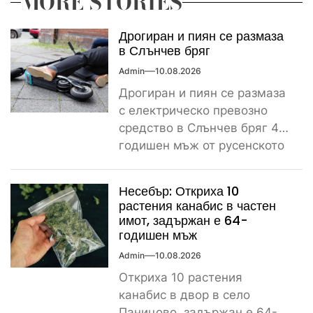
MORE STORIES
Дрогиран и пиян се размаза
в Слънчев бряг
Admin
10.08.2026
Дрогиран и пиян се размаза
с електрическо превозно
средство в Слънчев бряг 45-
годишен мъж от русенското
село Писанец пострада
тежко...
Несебър: Откриха 10
растения канабис в частен
имот, задържан е 64-
годишен мъж
Admin
10.08.2026
Откриха 10 растения
канабис в двор в село
Паницово, задържан е 64-