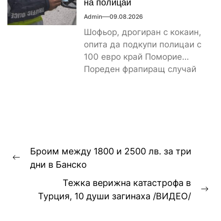
на полицаи
Admin
09.08.2026
Шофьор, дрогиран с кокаин,
опита да подкупи полицаи с
100 евро край Поморие
Пореден фрапиращ случай
на пътя. 26-годишен мъж...
Навигация
Броим между 1800 и 2500 лв. за три
Previous
дни в Банско
post:
Тежка верижна катастрофа в
Ne
Турция, 10 души загинаха /ВИДЕО/
pos