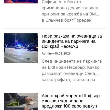
Софиянец с богато
криминално досие заловен
при опит за кражба на BMW
в Слънчев брягПореден
криминален инцидент
разтърси Слънчев бряг...
Нови разкази на очевидци за
инцидента на паркинга на
Lidl край Несебър
Admin
10.08.2026
След инцидента на паркинга
на Lidl край Несебър: Какво
разказват очевидци След
катастрофата, станала на
паркинга на магазин Lidl
край...
Арест край морето: Шофьор
с кокаин зад волана
предложи 100 евро подкуп