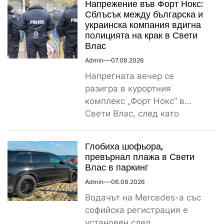
Напрежение във Форт Нокс:
Сблъсък между българска и
украинска компания вдигна
полицията на крак в Свети
Влас
Admin
07.08.2026
Напрегната вечер се
разигра в курортния
комплекс „Форт Нокс“ в
Свети Влас, след като
сигнал за спречкване между
българска и...
Глобиха шофьора,
превърнал плажа в Свети
Влас в паркинг
Admin
06.08.2026
Водачът на Mercedes-а със
софийска регистрация е
установен след