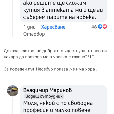
Доказателство, че доброто съществува отново ни
накара да повярва ме в човека с главно” Ч “
За пореден път Несебър показа ,че има хора .