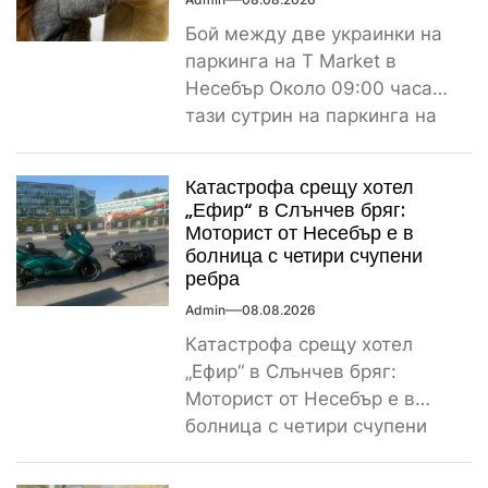
Бой между две украинки на
паркинга на T Market в
Несебър Около 09:00 часа
тази сутрин на паркинга на
магазин...
Катастрофа срещу хотел
„Ефир“ в Слънчев бряг:
Моторист от Несебър е в
болница с четири счупени
ребра
Admin
08.08.2026
Катастрофа срещу хотел
„Ефир“ в Слънчев бряг:
Моторист от Несебър е в
болница с четири счупени
ребра Пътнотранспортно
произшествие е...