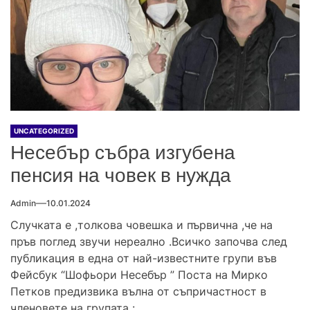
UNCATEGORIZED
Несебър събра изгубена
пенсия на човек в нужда
Admin
10.01.2024
Случката е ,толкова човешка и първична ,че на
пръв поглед звучи нереално .Всичко започва след
публикация в една от най-известните групи във
Фейсбук “Шофьори Несебър ” Поста на Мирко
Петков предизвика вълна от съпричастност в
членовете на групата :