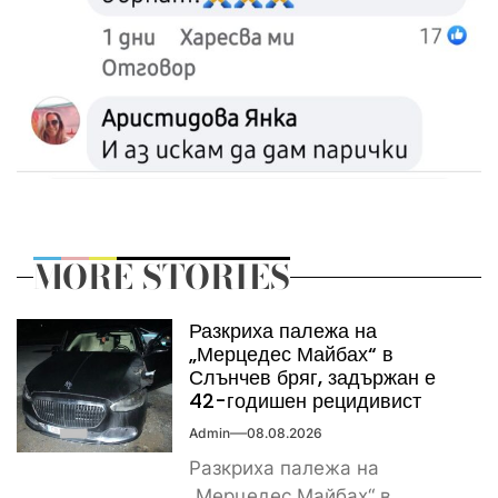
MORE STORIES
Разкриха палежа на
„Мерцедес Майбах“ в
Слънчев бряг, задържан е
42-годишен рецидивист
Admin
08.08.2026
Разкриха палежа на
„Мерцедес Майбах“ в