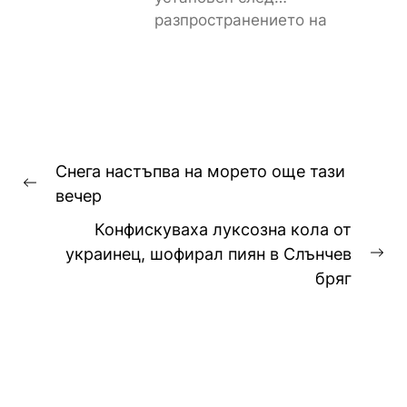
разпространението на
снимките, а предвидената от
закона санкция е между
1000...
Навигация
Снега настъпва на морето още тази
Previous
вечер
post:
Конфискуваха луксозна кола от
украинец, шофирал пиян в Слънчев
Ne
бряг
pos