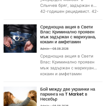
Слънчев бряг, задържан е
42-годишен рецидивист. 42-
годишен криминално
проявен и осъждан мъж от
Среднощна акция в Свети
ямболското...
Влас: Криминално проявен
мъж задържан с марихуана,
кокаин и амфетамин
Admin
08.08.2026
Среднощна акция в Свети
Влас: Криминално проявен
мъж задържан с марихуана,
кокаин и амфетамин
Поредно задържане за
наркотици край морето....
Бой между две украинки на
паркинга на T Market в
Несебър
Admin
08.08.2026