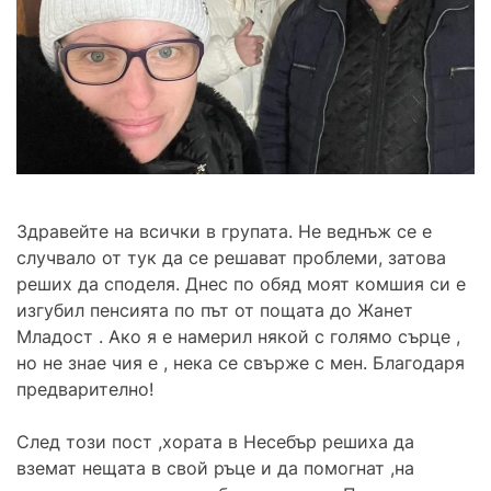
Здравейте на всички в групата. Не веднъж се е
случвало от тук да се решават проблеми, затова
реших да споделя. Днес по обяд моят комшия си е
изгубил пенсията по път от пощата до Жанет
Младост . Ако я е намерил някой с голямо сърце ,
но не знае чия е , нека се свърже с мен. Благодаря
предварително!
След този пост ,хората в Несебър решиха да
вземат нещата в свой ръце и да помогнат ,на