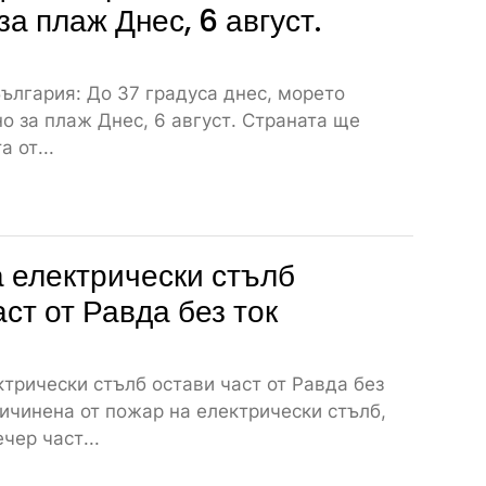
за плаж Днес, 6 август.
ългария: До 37 градуса днес, морето
о за плаж Днес, 6 август. Страната ще
 от...
 електрически стълб
аст от Равда без ток
трически стълб остави част от Равда без
ичинена от пожар на електрически стълб,
чер част...