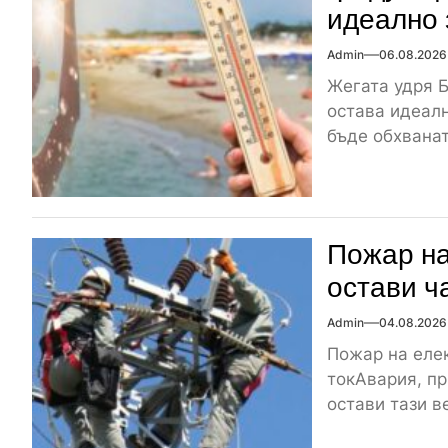
идеално 
Admin
06.08.2026
Жегата удря Б
остава идеалн
бъде обхваната
Пожар на
остави ч
Admin
04.08.2026
Пожар на елек
токАвария, пр
остави тази ве