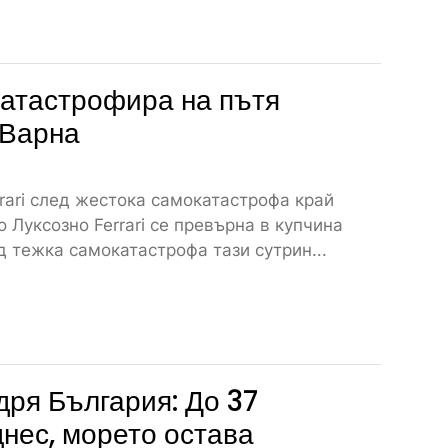
атастрофира на пътя
 Варна
rari след жестока самокатастрофа край
 Луксозно Ferrari се превърна в купчина
 тежка самокатастрофа тази сутрин...
дря България: До 37
днес, морето остава