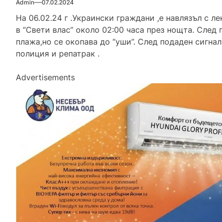
Admin
07.02.2024
На 06.02.24 г .Украински граждани ,е навлязъл с л
в “Свети влас” около 02:00 часа през нощта. След 
плажа,но се окопава до “уши”. След подаден сигна
полиция и репатрак .
Advertisements