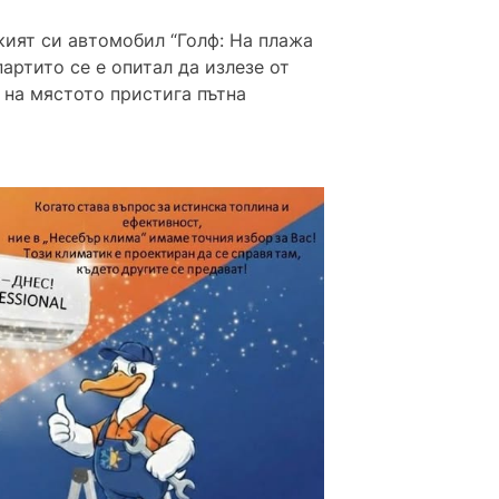
екият си автомобил “Голф: На плажа
партито се е опитал да излезе от
л на мястото пристига пътна