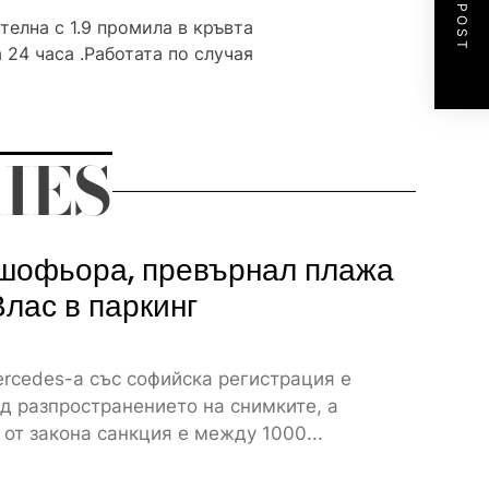
NEXT POST
телна с 1.9 промила в кръвта
 24 часа .Работата по случая
IES
шофьора, превърнал плажа
Влас в паркинг
rcedes-а със софийска регистрация е
д разпространението на снимките, а
от закона санкция е между 1000...