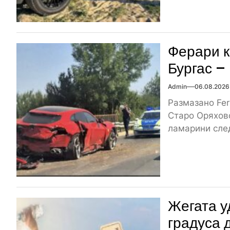
Ферари к
Бургас –
Admin
06.08.2026
Размазано Fer
Старо Оряхово
ламарини след
Жегата у
градуса 