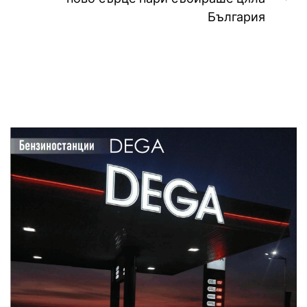
Ne
България
pos