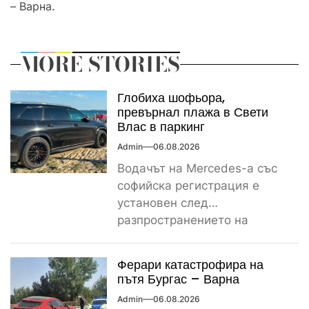
– Варна.
MORE STORIES
Глобиха шофьора,
превърнал плажа в Свети
Влас в паркинг
Admin
06.08.2026
Водачът на Mercedes-а със
софийска регистрация е
установен след
разпространението на
снимките, а предвидената от
закона санкция е между
Ферари катастрофира на
1000...
пътя Бургас – Варна
Admin
06.08.2026