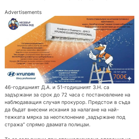
Advertisements
46-годишният Д.А. и 51-годишният З.Н. са
задържани за срок до 72 часа с постановление на
наблюдаващия случая прокурор. Предстои в съда
да бъдат внесени искания за налагане на най-
тежката мярка за неотклонение „задържане под
стража“ спрямо двамата полицаи.