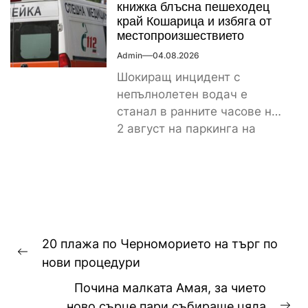
книжка блъсна пешеходец
край Кошарица и избяга от
местопроизшествието
Admin
04.08.2026
Шокиращ инцидент с
непълнолетен водач е
станал в ранните часове на
2 август на паркинга на
магазин „Лидл“ до
контролно-пропускателния...
Навигация
20 плажа по Черноморието на търг по
Previous
нови процедури
post:
Почина малката Амая, за чието
ново сърце пари събираше цяла