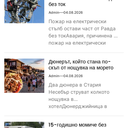
без ток
Admin
04.08.2026
Пожар на електрически
стълб остави част от Равда
без токАвария, причинена от
пожар на електрически
стълб, остави тази вечер
част...
Дюнерът, който стана по-
скъп от нощувка на морето
Admin
04.08.2026
Два дюнера в Стария
Несебър струват колкото
нощувка в
хотелДюнерджийница в
Стария Несебър постави
истински рекорд по
15-годишно момиче без
скъпотия на храната...