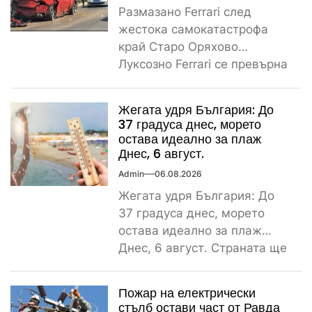
Размазано Ferrari след
жестока самокатастрофа
край Старо Оряхово
Луксозно Ferrari се превърна
в купчина ламарини след
тежка самокатастрофа тази
Жегата удря България: До
сутрин...
37 градуса днес, морето
остава идеално за плаж
Днес, 6 август.
Admin
06.08.2026
Жегата удря България: До
37 градуса днес, морето
остава идеално за плаж
Днес, 6 август. Страната ще
бъде обхваната от...
Пожар на електрически
стълб остави част от Равда