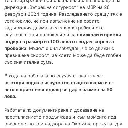
Те са задържани при специализирана операция на
дирекция „Вътрешна сигурност“ на МВР на 26
февруари 2024 година. Разследването срещу тях е
установило, че при изпълнение на своите
задължения двамата са злоупотребили със
служебното си положение и са
поискали и приели
подкуп в размер на 100 лева от водач, спрян за
проверка.
Мъжът е бил заблуден, че се движи с
превишена скорост, за което може да бъде глобен
със значителна сума.
В хода на работата по случая станало ясно,
че
втори водач е изнуден по същата схема и от
него е приет неследващ се дар в размер на 50
лева.
Работата по документиране и доказване на
престъплението продължава и към момента под
ръководството и надзора на Окръжна прокуратура