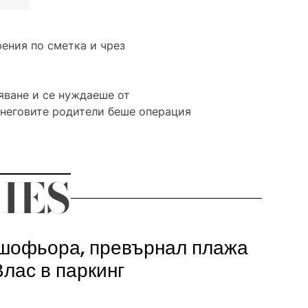
рения по сметка и чрез
ване и се нуждаеше от
неговите родители беше операция
IES
шофьора, превърнал плажа
Влас в паркинг