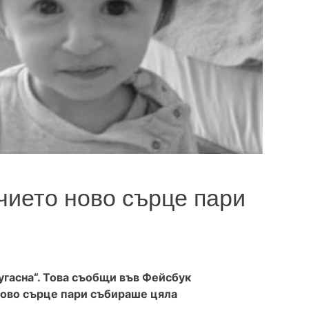
чието ново сърце пари
угасна“. Това съобщи във Фейсбук
 ново сърце пари събираше цяла