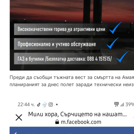
Преди да съобщи тъжната вест за смъртта на Амая,
планираният за днес полет заради технически неи