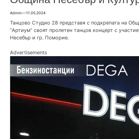
Admin
11.05.2024
Танцово Студио 28 представя с подкрепата на Общ
“Артиум” своят пролетен танцов концерт с участиет
Несебър и гр. Поморие.
Advertisements