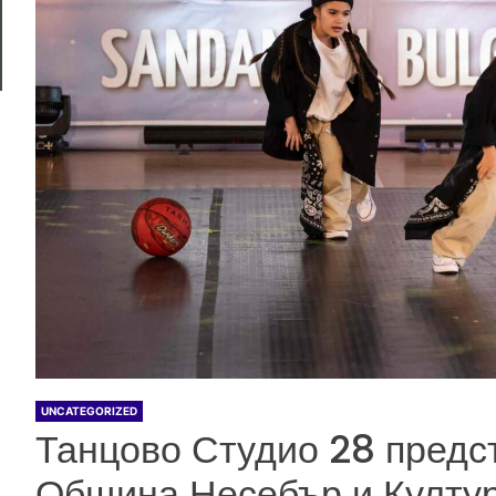
UNCATEGORIZED
Танцово Студио 28 предст
Община Несебър и Култур