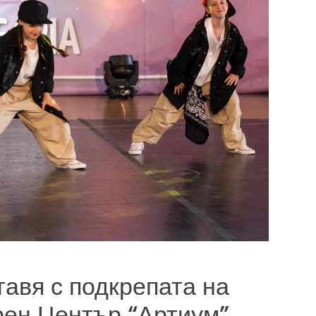
авя с подкрепата на
ен Център “Артиум”