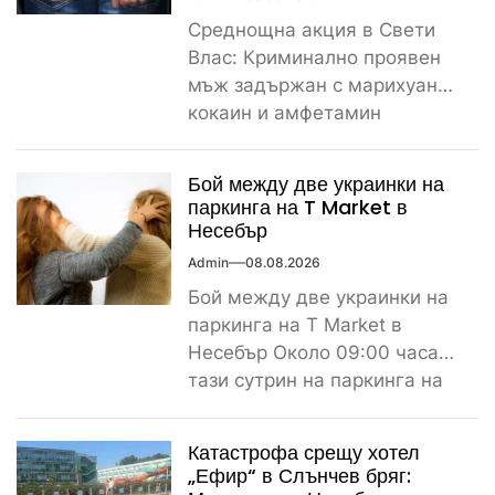
Среднощна акция в Свети
Влас: Криминално проявен
мъж задържан с марихуана,
кокаин и амфетамин
Поредно задържане за
наркотици край морето....
Бой между две украинки на
паркинга на T Market в
Несебър
Admin
08.08.2026
Бой между две украинки на
паркинга на T Market в
Несебър Около 09:00 часа
тази сутрин на паркинга на
магазин...
Катастрофа срещу хотел
„Ефир“ в Слънчев бряг: