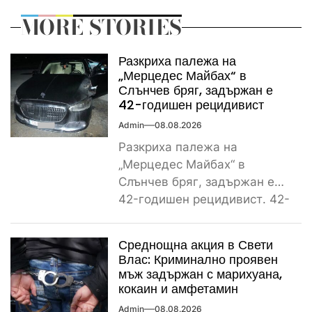
MORE STORIES
Разкриха палежа на
„Мерцедес Майбах“ в
Слънчев бряг, задържан е
42-годишен рецидивист
Admin
08.08.2026
Разкриха палежа на
„Мерцедес Майбах“ в
Слънчев бряг, задържан е
42-годишен рецидивист. 42-
годишен криминално
проявен и осъждан мъж от
Среднощна акция в Свети
ямболското...
Влас: Криминално проявен
мъж задържан с марихуана,
кокаин и амфетамин
Admin
08.08.2026