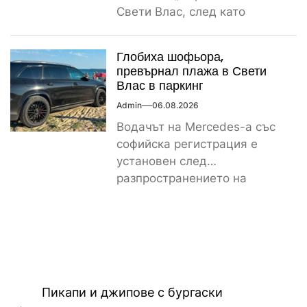
Свети Влас, след като
сигнал за спречкване между
българска и...
Глобиха шофьора,
превърнал плажа в Свети
Влас в паркинг
Admin
06.08.2026
Водачът на Mercedes-а със
софийска регистрация е
установен след
разпространението на
снимките, а предвидената от
закона санкция е между
1000...
Навигация
Пикапи и джипове с бургаски