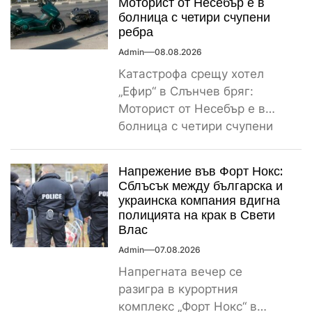
Моторист от Несебър е в
болница с четири счупени
ребра
Admin
08.08.2026
Катастрофа срещу хотел
„Ефир“ в Слънчев бряг:
Моторист от Несебър е в
болница с четири счупени
ребра Пътнотранспортно
произшествие е...
Напрежение във Форт Нокс:
Сблъсък между българска и
украинска компания вдигна
полицията на крак в Свети
Влас
Admin
07.08.2026
Напрегната вечер се
разигра в курортния
комплекс „Форт Нокс“ в