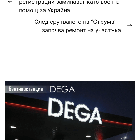
регистрации заминават като военна
Previous
помощ за Украйна
post:
След срутването на “Струма” –
Ne
започва ремонт на участъка
pos