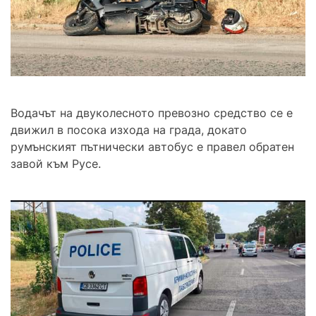
Водачът на двуколесното превозно средство се е
движил в посока изхода на града, докато
румънският пътнически автобус е правел обратен
завой към Русе.