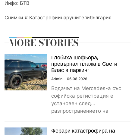
Инфо: БТВ
Снимки # Катастрофиинарушителибългария
MORE STORIES
Глобиха шофьора,
превърнал плажа в Свети
Влас в паркинг
Admin
06.08.2026
Водачът на Mercedes-а със
софийска регистрация е
установен след
разпространението на
снимките, а предвидената от
закона санкция е между
Ферари катастрофира на
1000...