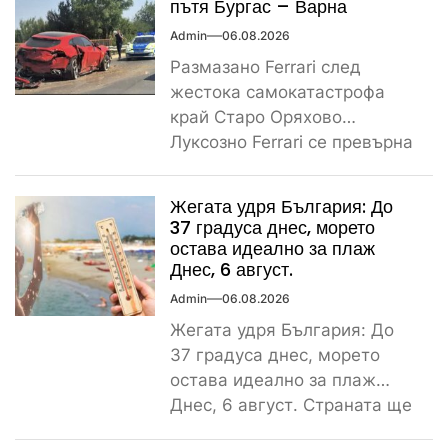
пътя Бургас – Варна
Admin
06.08.2026
Размазано Ferrari след
жестока самокатастрофа
край Старо Оряхово
Луксозно Ferrari се превърна
в купчина ламарини след
тежка самокатастрофа тази
Жегата удря България: До
сутрин...
37 градуса днес, морето
остава идеално за плаж
Днес, 6 август.
Admin
06.08.2026
Жегата удря България: До
37 градуса днес, морето
остава идеално за плаж
Днес, 6 август. Страната ще
бъде обхваната от...