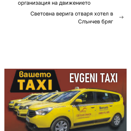
организация на движението
post:
Световна верига отваря хотел в
Ne
Слънчев бряг
pos