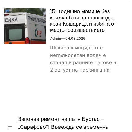
истински рекорд по
15-годишно момиче без
скъпотия на храната...
книжка блъсна пешеходец
край Кошарица и избяга от
местопроизшествието
Admin
04.08.2026
Шокиращ инцидент с
непълнолетен водач е
станал в ранните часове на
2 август на паркинга на
магазин „Лидл“ до
контролно-пропускателния...
Навигация
Започва ремонт на пътя Бургас –
„Сарафово“! Въвежда се временна
Previous