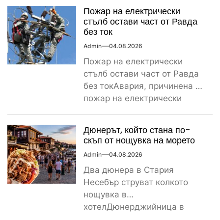
Пожар на електрически
стълб остави част от Равда
без ток
Admin
04.08.2026
Пожар на електрически
стълб остави част от Равда
без токАвария, причинена от
пожар на електрически
стълб, остави тази вечер
част...
Дюнерът, който стана по-
скъп от нощувка на морето
Admin
04.08.2026
Два дюнера в Стария
Несебър струват колкото
нощувка в
хотелДюнерджийница в
Стария Несебър постави