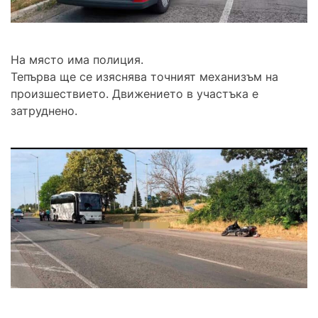
На място има полиция.
Тепърва ще се изяснява точният механизъм на
произшествието. Движението в участъка е
затруднено.