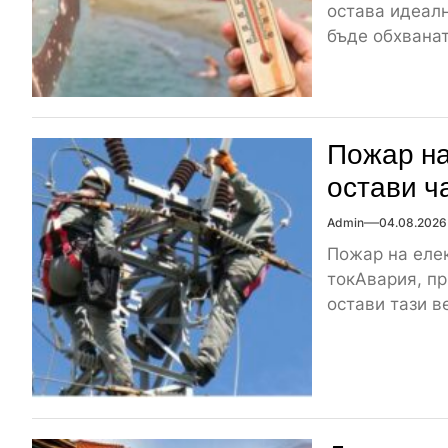
остава идеалн
бъде обхваната
Пожар на
остави ч
Admin
04.08.2026
Пожар на елек
токАвария, пр
остави тази ве