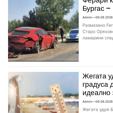
Ферари к
Бургас –
Admin
06.08.2026
Размазано Fer
Старо Оряхово
ламарини след
Жегата у
градуса 
идеално 
Admin
06.08.2026
Жегата удря Б