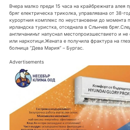
Вчера малко преди 15 часа на крайбрежната алея п
бряг електрическа триколка, управлявана от 38-го
курортния комплекс по неустановени до момента 
ирландска туристка, отседнала в Слънчев бряг.Сле
англичанинът напуснал местопроизшествието и не е
или наркотици.Жената е получила фрактура на глезе
болница “Дева Мария“ – Бургас.
Advertisements