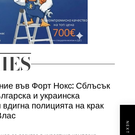
IES
ие във Форт Нокс: Сблъсък
лгарска и украинска
 вдигна полицията на крак
Влас