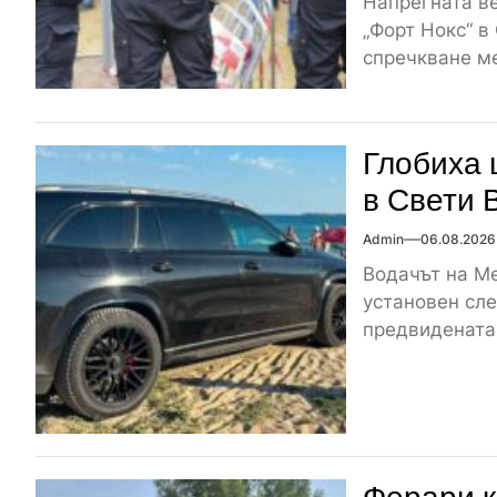
Напрегната ве
„Форт Нокс“ в
спречкване ме
Глобиха 
в Свети 
Admin
06.08.2026
Водачът на Me
установен сле
предвидената 