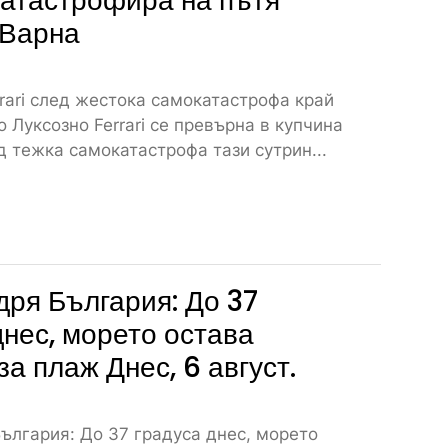
атастрофира на пътя
 Варна
rari след жестока самокатастрофа край
 Луксозно Ferrari се превърна в купчина
 тежка самокатастрофа тази сутрин...
дря България: До 37
днес, морето остава
за плаж Днес, 6 август.
ългария: До 37 градуса днес, морето