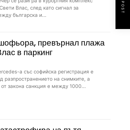
NEXT POST
чер се разигра в курортния комплекс
 Свети Влас, след като сигнал за
жду българска и...
шофьора, превърнал плажа
Влас в паркинг
rcedes-а със софийска регистрация е
д разпространението на снимките, а
от закона санкция е между 1000...