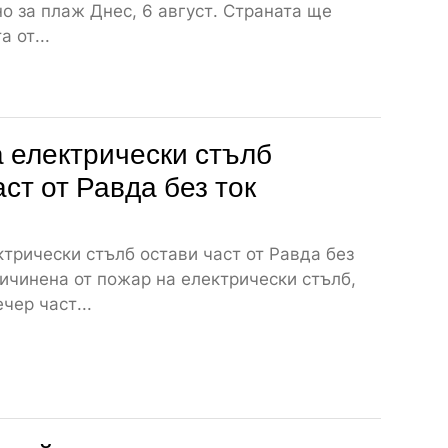
о за плаж Днес, 6 август. Страната ще
 от...
 електрически стълб
аст от Равда без ток
трически стълб остави част от Равда без
ичинена от пожар на електрически стълб,
чер част...