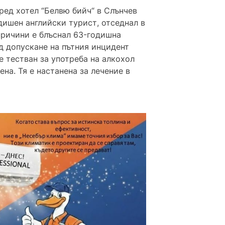
ред хотел “Белвю бийч“ в Слънчев
дишен английски турист, отседнал в
причини е блъснал 63-годишна
д допускане на пътния инцидент
 тестван за употреба на алкохол
на. Тя е настанена за лечение в