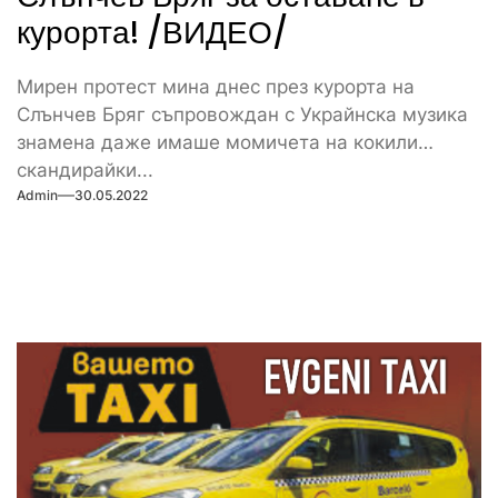
курорта! /ВИДЕО/
Мирен протест мина днес през курорта на
Слънчев Бряг съпровождан с Украйнска музика
знамена даже имаше момичета на кокили
скандирайки...
Admin
30.05.2022