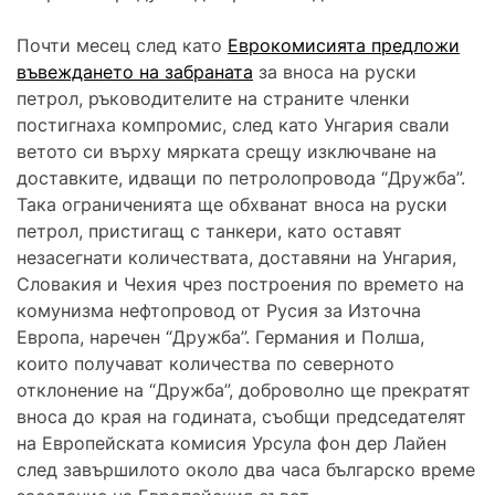
Почти месец след като
Еврокомисията предложи
въвеждането на забраната
за вноса на руски
петрол, ръководителите на страните членки
постигнаха компромис, след като Унгария свали
ветото си върху мярката срещу изключване на
доставките, идващи по петролопровода “Дружба”.
Така ограниченията ще обхванат вноса на руски
петрол, пристигащ с танкери, като оставят
незасегнати количествата, доставяни на Унгария,
Словакия и Чехия чрез построения по времето на
комунизма нефтопровод от Русия за Източна
Европа, наречен “Дружба”. Германия и Полша,
които получават количества по северното
отклонение на “Дружба”, доброволно ще прекратят
вноса до края на годината, съобщи председателят
на Европейската комисия Урсула фон дер Лайен
след завършилото около два часа българско време