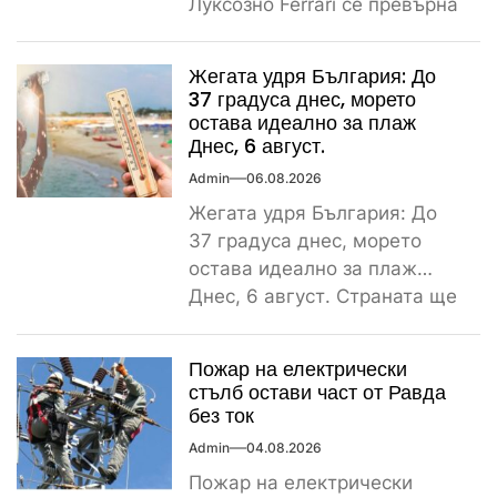
Луксозно Ferrari се превърна
в купчина ламарини след
тежка самокатастрофа тази
Жегата удря България: До
сутрин...
37 градуса днес, морето
остава идеално за плаж
Днес, 6 август.
Admin
06.08.2026
Жегата удря България: До
37 градуса днес, морето
остава идеално за плаж
Днес, 6 август. Страната ще
бъде обхваната от...
Пожар на електрически
стълб остави част от Равда
без ток
Admin
04.08.2026
Пожар на електрически