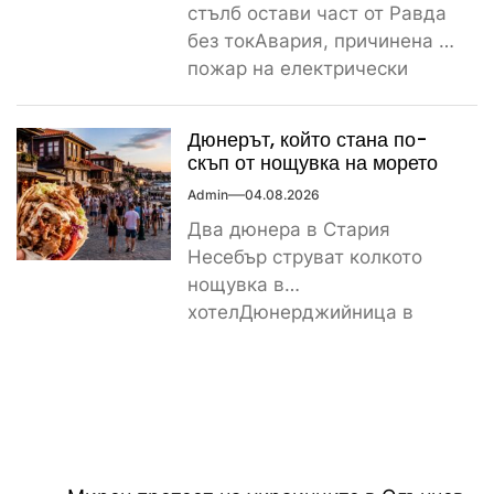
стълб остави част от Равда
без токАвария, причинена от
пожар на електрически
стълб, остави тази вечер
част...
Дюнерът, който стана по-
скъп от нощувка на морето
Admin
04.08.2026
Два дюнера в Стария
Несебър струват колкото
нощувка в
хотелДюнерджийница в
Стария Несебър постави
истински рекорд по
скъпотия на храната...
Навигация