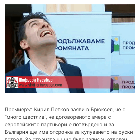
Премиерът Кирил Петков заяви в Брюксел, че е
“много щастлив”, че договореното вчера с
европейските партньори е потвърдено и за
България ще има отсрочка за купуването на руски
петрол. За страната ни ще бъде записан отделен