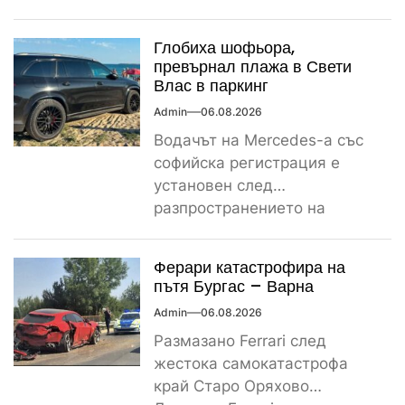
сигнал за спречкване между
българска и...
Глобиха шофьора,
превърнал плажа в Свети
Влас в паркинг
Admin
06.08.2026
Водачът на Mercedes-а със
софийска регистрация е
установен след
разпространението на
снимките, а предвидената от
закона санкция е между
Ферари катастрофира на
1000...
пътя Бургас – Варна
Admin
06.08.2026
Размазано Ferrari след
жестока самокатастрофа
край Старо Оряхово