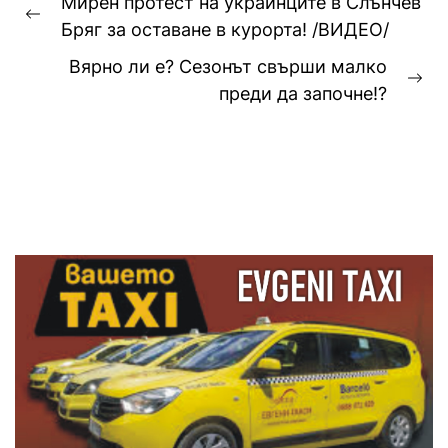
Мирен протест на украинците в Слънчев
Previous
Бряг за оставане в курорта! /ВИДЕО/
post:
Вярно ли е? Сезонът свърши малко
Ne
преди да започне!?
pos