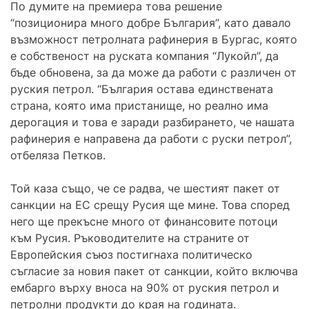
По думите на премиера това решение
“позиционира много добре България”, като давало
възможност петролната рафинерия в Бургас, която
е собственост на руската компания “Лукойл”, да
бъде обновена, за да може да работи с различен от
руския петрол. “България остава единствената
страна, която има пристанище, но реално има
дерогация и това е заради разбирането, че нашата
рафинерия е направена да работи с руски петрол”,
отбеляза Петков.
Той каза също, че се радва, че шестият пакет от
санкции на ЕС срещу Русия ще мине. Това според
него ще прекъсне много от финансовите потоци
към Русия. Ръководителите на страните от
Европейския съюз постигнаха политическо
съгласие за новия пакет от санкции, който включва
ембарго върху вноса на 90% от руския петрол и
петролни продукти до края на годината.