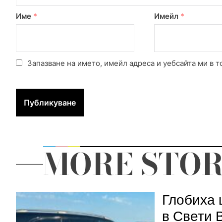
Име
*
Имейл
*
Запазване на името, имейл адреса и уебсайта ми в т
MORE STOR
Глобиха 
в Свети 