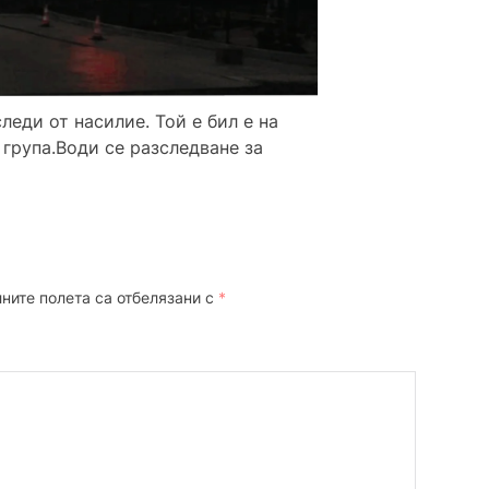
леди от насилие. Той е бил е на
група.Води се разследване за
ните полета са отбелязани с
*