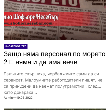
UNCATEGORIZED
Защо няма персонал по морето
? Е няма и да има вече
Балъците свършиха, чорбаджиите сами да си
сервират. Малоумните работодатели пищят, че
са принудени да наемат полуграмотни , след
като докараха...
Admin
19.06.2022