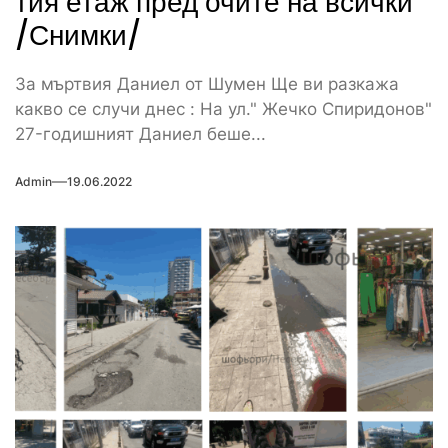
тия етаж пред очите на всички
/Снимки/
За мъртвия Даниел от Шумен Ще ви разкажа
какво се случи днес : На ул." Жечко Спиридонов"
27-годишният Даниел беше...
Admin
19.06.2022