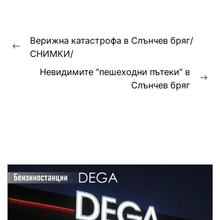
Навигация
Верижна катастрофа в Слънчев бряг/
Previous
СНИМКИ/
post:
Невидимите “пешеходни пътеки” в
Ne
Слънчев бряг
pos