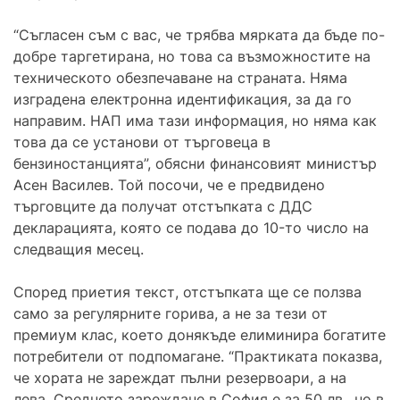
“Съгласен съм с вас, че трябва мярката да бъде по-
добре таргетирана, но това са възможностите на
техническото обезпечаване на страната. Няма
изградена електронна идентификация, за да го
направим. НАП има тази информация, но няма как
това да се установи от търговеца в
бензиностанцията”, обясни финансовият министър
Асен Василев. Той посочи, че е предвидено
търговците да получат отстъпката с ДДС
декларацията, която се подава до 10-то число на
следващия месец.
Според приетия текст, отстъпката ще се ползва
само за регулярните горива, а не за тези от
премиум клас, което донякъде елиминира богатите
потребители от подпомагане. “Практиката показва,
че хората не зареждат пълни резервоари, а на
лева. Средното зареждане в София е за 50 лв., но в