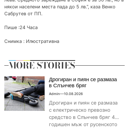
някои населени места пада до 5 лв.”, каза Венко
Сабрутев от ПП.
Пише :24 Часа
Снимка : Илюстративна
MORE STORIES
Дрогиран и пиян се размаза
в Слънчев бряг
Admin
10.08.2026
Дрогиран и пиян се размаза
с електрическо превозно
средство в Слънчев бряг 45-
годишен мъж от русенското