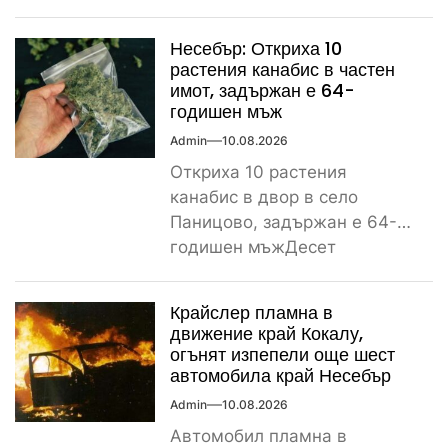
село Писанец пострада
тежко...
Несебър: Откриха 10
растения канабис в частен
имот, задържан е 64-
годишен мъж
Admin
10.08.2026
Откриха 10 растения
канабис в двор в село
Паницово, задържан е 64-
годишен мъжДесет
растения от рода на конопа
бяха открити...
Крайслер пламна в
движение край Кокалу,
огънят изпепели още шест
автомобила край Несебър
Admin
10.08.2026
Автомобил пламна в