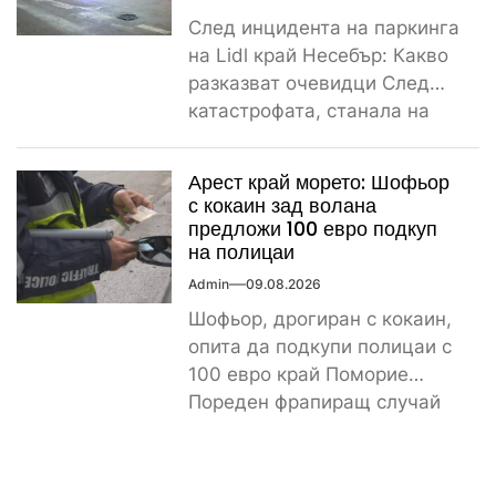
След инцидента на паркинга
на Lidl край Несебър: Какво
разказват очевидци След
катастрофата, станала на
паркинга на магазин Lidl
край...
Арест край морето: Шофьор
с кокаин зад волана
предложи 100 евро подкуп
на полицаи
Admin
09.08.2026
Шофьор, дрогиран с кокаин,
опита да подкупи полицаи с
100 евро край Поморие
Пореден фрапиращ случай
на пътя. 26-годишен мъж...