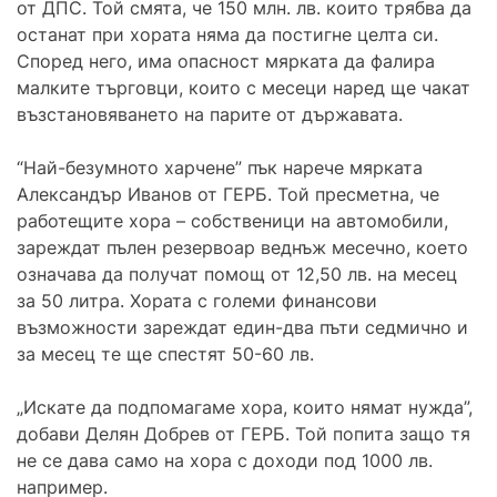
от ДПС. Той смята, че 150 млн. лв. които трябва да
останат при хората няма да постигне целта си.
Според него, има опасност мярката да фалира
малките търговци, които с месеци наред ще чакат
възстановяването на парите от държавата.
“Най-безумното харчене” пък нарече мярката
Александър Иванов от ГЕРБ. Той пресметна, че
работещите хора – собственици на автомобили,
зареждат пълен резервоар веднъж месечно, което
означава да получат помощ от 12,50 лв. на месец
за 50 литра. Хората с големи финансови
възможности зареждат един-два пъти седмично и
за месец те ще спестят 50-60 лв.
„Искате да подпомагаме хора, които нямат нужда”,
добави Делян Добрев от ГЕРБ. Той попита защо тя
не се дава само на хора с доходи под 1000 лв.
например.