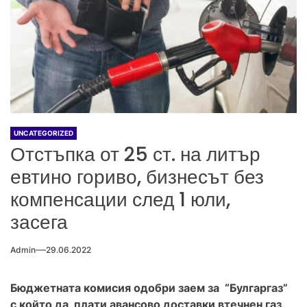
UNCATEGORIZED
Отстъпка от 25 ст. на литър
евтино гориво, бизнесът без
компенсации след 1 юли,
засега
Admin
29.06.2022
Бюджетната комисия одобри заем за “Булгаргаз”
с който да плати авансово доставки втечнен газ