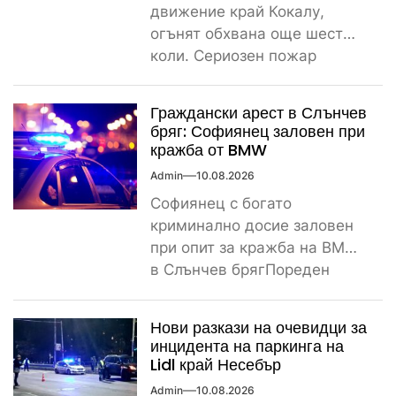
движение край Кокалу,
огънят обхвана още шест
коли. Сериозен пожар
вдигна на крак пожарната и
полицията тази...
Граждански арест в Слънчев
бряг: Софиянец заловен при
кражба от BMW
Admin
10.08.2026
Софиянец с богато
криминално досие заловен
при опит за кражба на BMW
в Слънчев брягПореден
криминален инцидент
разтърси Слънчев бряг...
Нови разкази на очевидци за
инцидента на паркинга на
Lidl край Несебър
Admin
10.08.2026