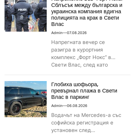
Сблъсък между българска и
украинска компания вдигна
полицията на крак в Свети
Влас
Admin
07.08.2026
Напрегната вечер се
разигра в курортния
комплекс „Форт Нокс“ в
Свети Влас, след като
сигнал за спречкване между
българска и...
Глобиха шофьора,
превърнал плажа в Свети
Влас в паркинг
Admin
06.08.2026
Водачът на Mercedes-а със
софийска регистрация е
установен след