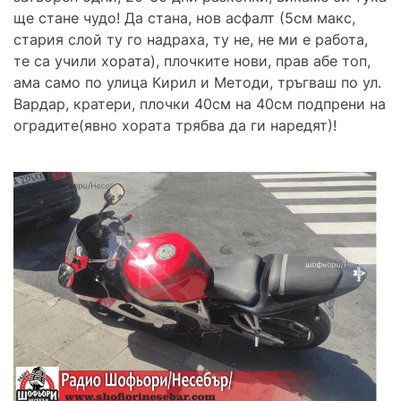
ще стане чудо! Да стана, нов асфалт (5см макс,
стария слой ту го надраха, ту не, не ми е работа,
те са учили хората), плочките нови, прав абе топ,
ама само по улица Кирил и Методи, тръгваш по ул.
Вардар, кратери, плочки 40см на 40см подпрени на
оградите(явно хората трябва да ги наредят)!