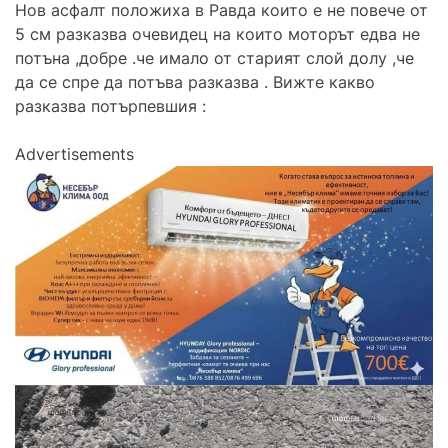
Нов асфалт положиха в Равда които е не повече от
5 см разказва очевидец на които моторът едва не
потъна ,добре .че имало от старият слой долу ,че
да се спре да потъва разказва . Вижте какво
разказва потърпевшия :
Advertisements