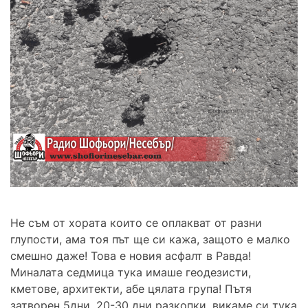
Не съм от хората които се оплакват от разни
глупости, ама тоя път ще си кажа, защото е малко
смешно даже! Това е новия асфалт в Равда!
Миналата седмица тука имаше геодезисти,
кметове, архитекти, абе цялата група! Пътя
затворен 5дни, 20-30 дни разкопки, викаме си тука