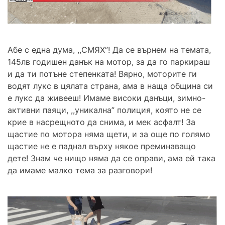
Абе с една дума, ,,СМЯХ”! Да се върнем на темата,
145лв годишен данък на мотор, за да го паркираш
и да ти потъне степенката! Вярно, моторите ги
водят лукс в цялата страна, ама в наща община си
е лукс да живееш! Имаме високи данъци, зимно-
активни паяци, ,,уникална” полиция, която не се
крие в насрещното да снима, и мек асфалт! За
щастие по мотора няма щети, и за още по голямо
щастие не е паднал върху някое преминаващо
дете! Знам че нищо няма да се оправи, ама ей така
да имаме малко тема за разговори!