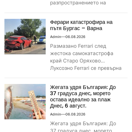
разпространението на
снимките, а предвидената от
закона санкция е между
Ферари катастрофира на
1000...
пътя Бургас – Варна
Admin
06.08.2026
Размазано Ferrari след
жестока самокатастрофа
край Старо Оряхово
Луксозно Ferrari се превърна
в купчина ламарини след
тежка самокатастрофа тази
Жегата удря България: До
сутрин...
37 градуса днес, морето
остава идеално за плаж
Днес, 6 август.
Admin
06.08.2026
Жегата удря България: До
37 градуса днес, морето