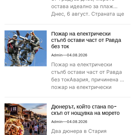
остава идеално за плаж
Днес, 6 август. Страната ще
бъде обхваната от...
Пожар на електрически
стълб остави част от Равда
без ток
Admin
04.08.2026
Пожар на електрически
стълб остави част от Равда
без токАвария, причинена от
пожар на електрически
стълб, остави тази вечер
част...
Дюнерът, който стана по-
скъп от нощувка на морето
Admin
04.08.2026
Два дюнера в Стария