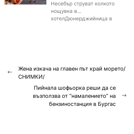
Несебър струват колкото
нощувка в
хотелДюнерджийница в
Стария Несебър постави
истински рекорд по
скъпотия на храната...
Навигация
Жена изкача на главен път край морето/
Previous
СНИМКИ/
post:
Пийнала шофьорка реши да се
възползва от “намалението” на
Ne
бензиностанция в Бургас
pos