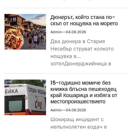
стълб, остави тази вечер
част...
Дюнерът, който стана по-
скъп от нощувка на морето
Admin
04.08.2026
Два дюнера в Стария
Несебър струват колкото
нощувка в
хотелДюнерджийница в
Стария Несебър постави
истински рекорд по
15-годишно момиче без
скъпотия на храната...
книжка блъсна пешеходец
край Кошарица и избяга от
местопроизшествието
Admin
04.08.2026
Шокиращ инцидент с
непълнолетен водач е