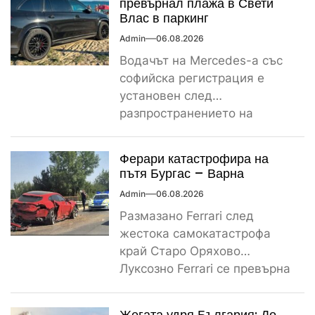
превърнал плажа в Свети
Влас в паркинг
Admin
06.08.2026
Водачът на Mercedes-а със
софийска регистрация е
установен след
разпространението на
снимките, а предвидената от
закона санкция е между
Ферари катастрофира на
1000...
пътя Бургас – Варна
Admin
06.08.2026
Размазано Ferrari след
жестока самокатастрофа
край Старо Оряхово
Луксозно Ferrari се превърна
в купчина ламарини след
тежка самокатастрофа тази
Жегата удря България: До