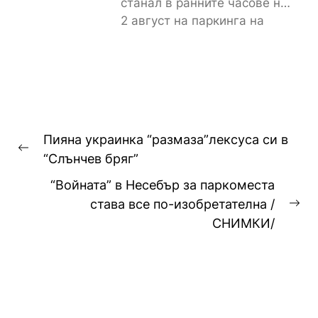
станал в ранните часове на
2 август на паркинга на
магазин „Лидл“ до
контролно-пропускателния...
Навигация
Пияна украинка “размаза”лексуса си в
Previous
“Слънчев бряг”
post:
“Войната” в Несебър за паркоместа
става все по-изобретателна /
Ne
СНИМКИ/
pos