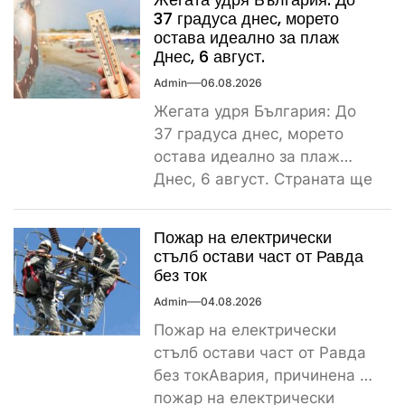
сутрин...
37 градуса днес, морето
остава идеално за плаж
Днес, 6 август.
Admin
06.08.2026
Жегата удря България: До
37 градуса днес, морето
остава идеално за плаж
Днес, 6 август. Страната ще
бъде обхваната от...
Пожар на електрически
стълб остави част от Равда
без ток
Admin
04.08.2026
Пожар на електрически
стълб остави част от Равда
без токАвария, причинена от
пожар на електрически