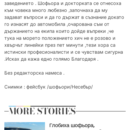
заведението . Шофьора и докторката се отнесоха
към човека много любезно ,започнаха да му
задават въпроси и да го държат в съзнание докато
го изнасят до автомобила ,очарована съм от
държанието на екипа които дойде въпреки ,че
тука на морето положението хич не е розово и
хвърчът линейки през пет минути ,тези хора са
истински професионалисти и се чувствам сигурна
.Исках да кажа едно голямо Благодаря .
Без редакторска намеса .
Снимки : фейсбук /шофьори/Несебър/
MORE STORIES
Глобиха шофьора,