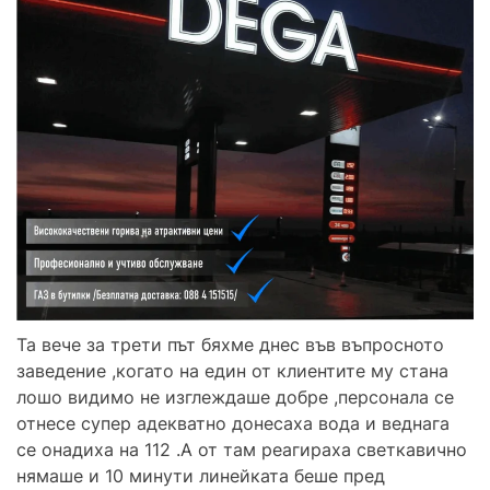
Та вече за трети път бяхме днес във въпросното
заведение ,когато на един от клиентите му стана
лошо видимо не изглеждаше добре ,персонала се
отнесе супер адекватно донесаха вода и веднага
се онадиха на 112 .А от там реагираха светкавично
нямаше и 10 минути линейката беше пред