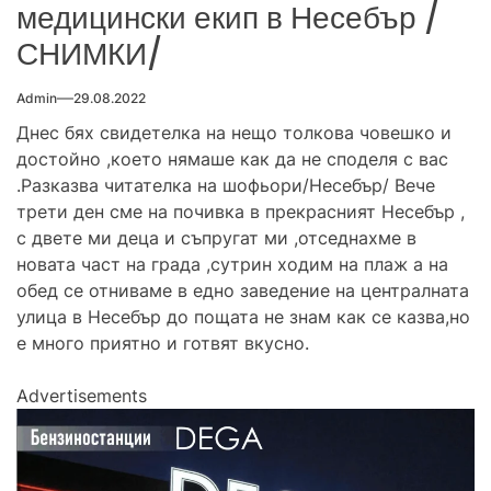
медицински екип в Несебър /
СНИМКИ/
Admin
29.08.2022
Днес бях свидетелка на нещо толкова човешко и
достойно ,което нямаше как да не споделя с вас
.Разказва читателка на шофьори/Несебър/ Вече
трети ден сме на почивка в прекрасният Несебър ,
с двете ми деца и съпругат ми ,отседнахме в
новата част на града ,сутрин ходим на плаж а на
обед се отниваме в едно заведение на централната
улица в Несебър до пощата не знам как се казва,но
е много приятно и готвят вкусно.
Advertisements