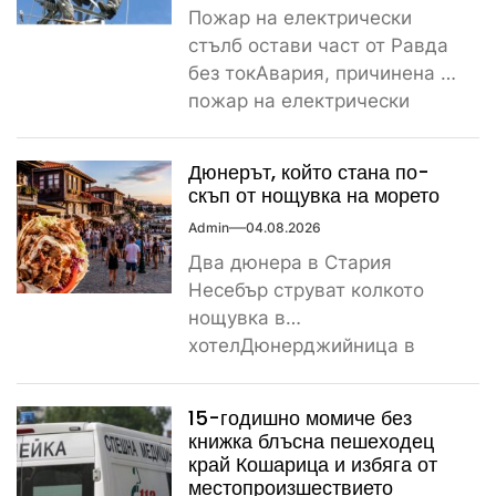
Пожар на електрически
стълб остави част от Равда
без токАвария, причинена от
пожар на електрически
стълб, остави тази вечер
част...
Дюнерът, който стана по-
скъп от нощувка на морето
Admin
04.08.2026
Два дюнера в Стария
Несебър струват колкото
нощувка в
хотелДюнерджийница в
Стария Несебър постави
истински рекорд по
15-годишно момиче без
скъпотия на храната...
книжка блъсна пешеходец
край Кошарица и избяга от
местопроизшествието