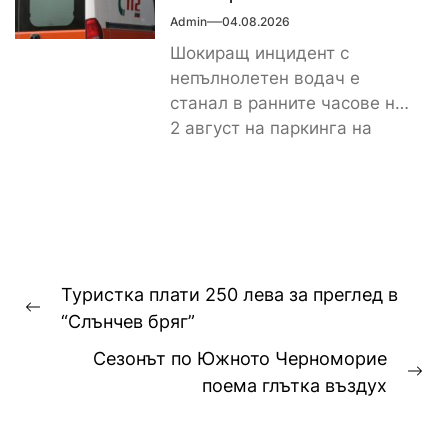
Admin
04.08.2026
Шокиращ инцидент с
непълнолетен водач е
станал в ранните часове на
2 август на паркинга на
магазин „Лидл“ до
контролно-пропускателния...
Навигация
Туристка плати 250 лева за преглед в
Previous
“Слънчев бряг”
post:
Сезонът по Южното Черноморие
Ne
поема глътка въздух
pos