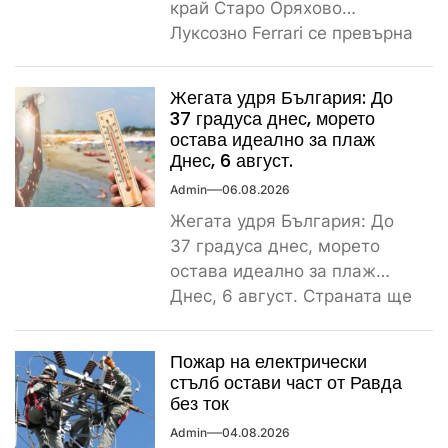
край Старо Оряхово
Луксозно Ferrari се превърна
в купчина ламарини след
тежка самокатастрофа тази
Жегата удря България: До
сутрин...
37 градуса днес, морето
остава идеално за плаж
Днес, 6 август.
Admin
06.08.2026
Жегата удря България: До
37 градуса днес, морето
остава идеално за плаж
Днес, 6 август. Страната ще
бъде обхваната от...
Пожар на електрически
стълб остави част от Равда
без ток
Admin
04.08.2026