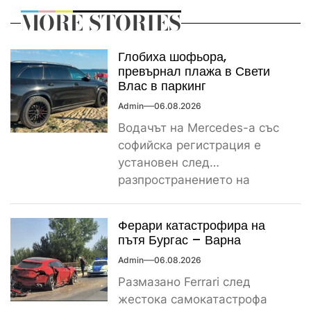
MORE STORIES
Глобиха шофьора,
превърнал плажа в Свети
Влас в паркинг
Admin
06.08.2026
Водачът на Mercedes-а със
софийска регистрация е
установен след
разпространението на
снимките, а предвидената от
закона санкция е между
Ферари катастрофира на
1000...
пътя Бургас – Варна
Admin
06.08.2026
Размазано Ferrari след
жестока самокатастрофа