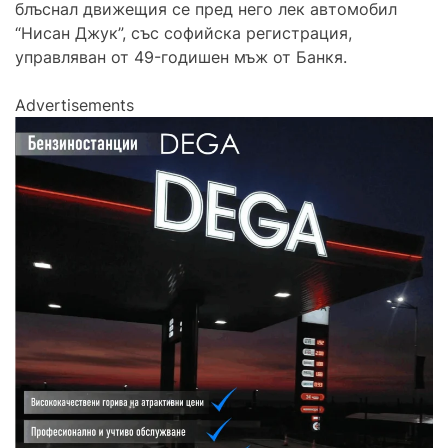
блъснал движещия се пред него лек автомобил
“Нисан Джук”, със софийска регистрация,
управляван от 49-годишен мъж от Банкя.
Advertisements