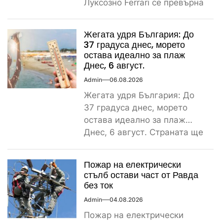
Луксозно Ferrari се превърна
в купчина ламарини след
тежка самокатастрофа тази
Жегата удря България: До
сутрин...
37 градуса днес, морето
остава идеално за плаж
Днес, 6 август.
Admin
06.08.2026
Жегата удря България: До
37 градуса днес, морето
остава идеално за плаж
Днес, 6 август. Страната ще
бъде обхваната от...
Пожар на електрически
стълб остави част от Равда
без ток
Admin
04.08.2026
Пожар на електрически