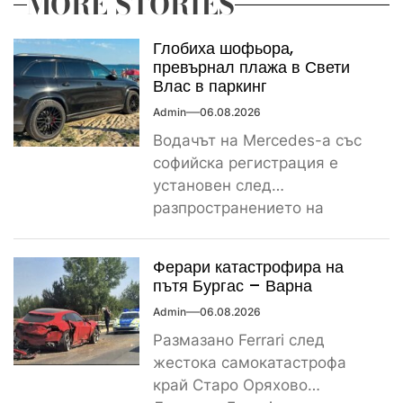
MORE STORIES
Глобиха шофьора,
превърнал плажа в Свети
Влас в паркинг
Admin
06.08.2026
Водачът на Mercedes-а със
софийска регистрация е
установен след
разпространението на
снимките, а предвидената от
закона санкция е между
Ферари катастрофира на
1000...
пътя Бургас – Варна
Admin
06.08.2026
Размазано Ferrari след
жестока самокатастрофа
край Старо Оряхово