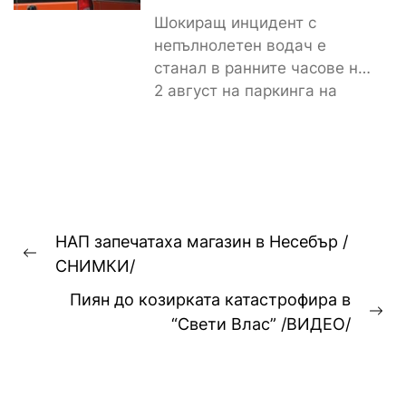
Шокиращ инцидент с
непълнолетен водач е
станал в ранните часове на
2 август на паркинга на
магазин „Лидл“ до
контролно-пропускателния...
Навигация
НАП запечатаха магазин в Несебър /
Previous
СНИМКИ/
post:
Пиян до козирката катастрофира в
Ne
“Свети Влас” /ВИДЕО/
pos