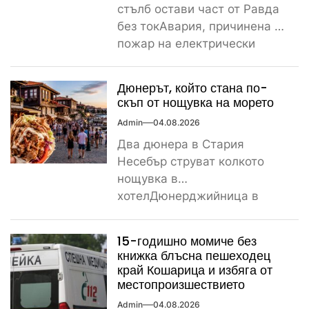
стълб остави част от Равда
без токАвария, причинена от
пожар на електрически
стълб, остави тази вечер
част...
Дюнерът, който стана по-
скъп от нощувка на морето
Admin
04.08.2026
Два дюнера в Стария
Несебър струват колкото
нощувка в
хотелДюнерджийница в
Стария Несебър постави
истински рекорд по
15-годишно момиче без
скъпотия на храната...
книжка блъсна пешеходец
край Кошарица и избяга от
местопроизшествието
Admin
04.08.2026