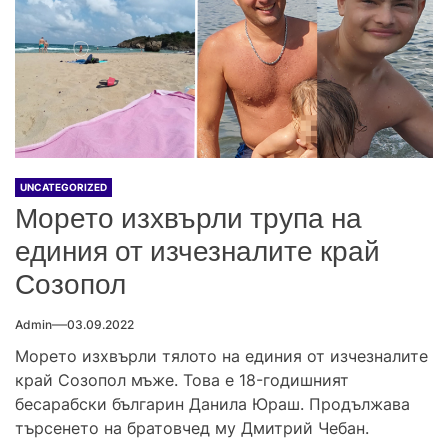
UNCATEGORIZED
Морето изхвърли трупа на
единия от изчезналите край
Созопол
Admin
03.09.2022
Морето изхвърли тялото на единия от изчезналите
край Созопол мъже. Това е 18-годишният
бесарабски българин Данила Юраш. Продължава
търсенето на братовчед му Дмитрий Чебан.