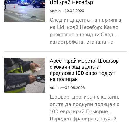
Lidl край Несебър
Admin
10.08.2026
След инцидента на паркинга
на Lidl край Несебър: Какво
разказват очевидци След
катастрофата, станала на
паркинга на магазин Lidl
край...
Арест край морето: Шофьор
с кокаин зад волана
предложи 100 евро подкуп
на полицаи
Admin
09.08.2026
Шофьор, дрогиран с кокаин,
опита да подкупи полицаи с
100 евро край Поморие
Пореден фрапиращ случай
на пътя. 26-годишен мъж...