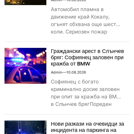
Автомобил пламна в
движение край Кокалу,
огънят обхвана още шест
коли. Сериозен пожар
вдигна на крак пожарната и
полицията тази...
Граждански арест в Слънчев
бряг: Софиянец заловен при
кражба от BMW
Admin
10.08.2026
Софиянец с богато
криминално досие заловен
при опит за кражба на BMW
в Слънчев брягПореден
криминален инцидент
разтърси Слънчев бряг...
Нови разкази на очевидци за
инцидента на паркинга на