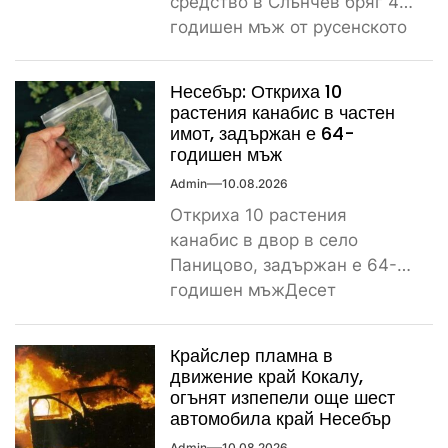
средство в Слънчев бряг 45-
годишен мъж от русенското
село Писанец пострада
тежко...
Несебър: Откриха 10
растения канабис в частен
имот, задържан е 64-
годишен мъж
Admin
10.08.2026
Откриха 10 растения
канабис в двор в село
Паницово, задържан е 64-
годишен мъжДесет
растения от рода на конопа
бяха открити...
Крайслер пламна в
движение край Кокалу,
огънят изпепели още шест
автомобила край Несебър
Admin
10.08.2026