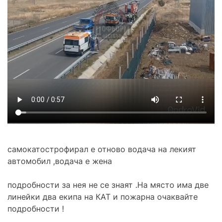
самокатострофирал е отново водача на лекият
автомобил ,водача е жена
подробности за нея не се знаят .На място има две
линейки два екипа на КАТ и пожарна очаквайте
подробности !