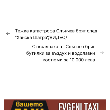
Навигация
Тежка катастрофа Слънчев бряг след
Previous
“Ханска Шатра”/ВИДЕО/
post:
Откраднаха от Слънчев бряг
бутилки за въздух и водолазни
Ne
костюми за 10 000 лева
pos