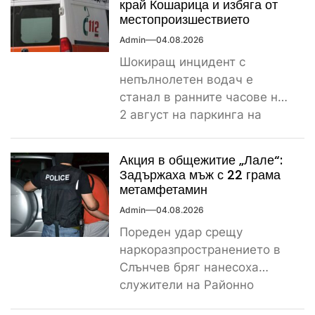
край Кошарица и избяга от
местопроизшествието
Admin
04.08.2026
Шокиращ инцидент с
непълнолетен водач е
станал в ранните часове на
2 август на паркинга на
магазин „Лидл“ до
контролно-пропускателния...
Акция в общежитие „Лале“:
Задържаха мъж с 22 грама
метамфетамин
Admin
04.08.2026
Пореден удар срещу
наркоразпространението в
Слънчев бряг нанесоха
служители на Районно
управление – Несебър, след