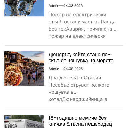
Admin
04.08.2026
Пожар на електрически
стълб остави част от Равда
без токАвария, причинена от
пожар на електрически
стълб, остави тази вечер
част...
Дюнерът, който стана по-
скъп от нощувка на морето
Admin
04.08.2026
Два дюнера в Стария
Несебър струват колкото
нощувка в
хотелДюнерджийница в
Стария Несебър постави
истински рекорд по
15-годишно момиче без
скъпотия на храната...
книжка блъсна пешеходец