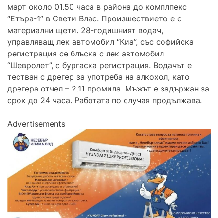
март около 01.50 часа в района до комплпекс
“Етъра-1” в Свети Влас. Произшествието е с
материални щети. 28-годишният водач,
управляващ лек автомобил “Киа”, със софийска
регистрация се блъска с лек автомобил
“Шевролет”, с бургаска регистрация. Водачът е
тестван с дрегер за употреба на алкохол, като
дрегера отчел – 2.11 промила. Мъжът е задържан за
срок до 24 часа. Работата по случая продължава.
Advertisements