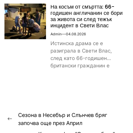
като откриха и иззеха
На косъм от смъртта: 66-
значително...
годишен англичанин се бори
за живота си след тежък
инцидент в Свети Влас
Admin
04.08.2026
Истинска драма се е
разиграла в Свети Влас,
след като 66-годишен
британски гражданин е
получил тежки наранявания
и в момента...
Навигация
Сезона в Несебър и Слънчев бряг
Previous
започва още през Април
post: