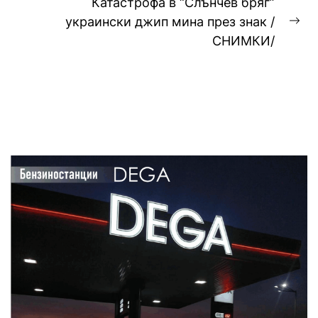
Катастрофа в “Слънчев бряг”
украински джип мина през знак /
Ne
СНИМКИ/
pos