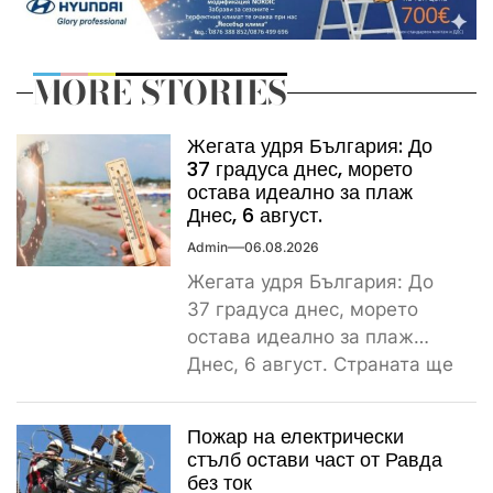
MORE STORIES
Жегата удря България: До
37 градуса днес, морето
остава идеално за плаж
Днес, 6 август.
Admin
06.08.2026
Жегата удря България: До
37 градуса днес, морето
остава идеално за плаж
Днес, 6 август. Страната ще
бъде обхваната от...
Пожар на електрически
стълб остави част от Равда
без ток