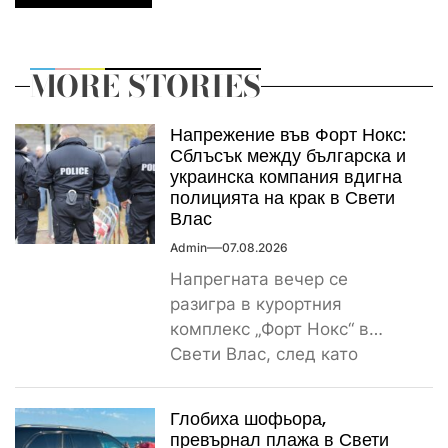
MORE STORIES
Напрежение във Форт Нокс:
Сблъсък между българска и
украинска компания вдигна
полицията на крак в Свети
Влас
Admin
07.08.2026
Напрегната вечер се
разигра в курортния
комплекс „Форт Нокс“ в
Свети Влас, след като
сигнал за спречкване между
българска и...
Глобиха шофьора,
превърнал плажа в Свети