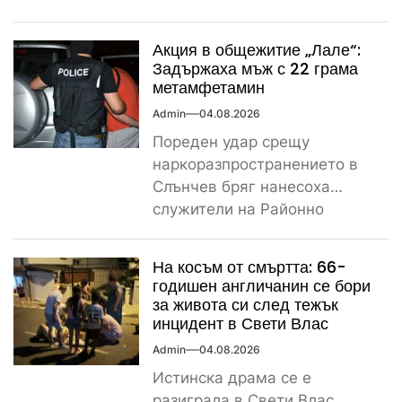
магазин „Лидл“ до
контролно-пропускателния...
Акция в общежитие „Лале“:
Задържаха мъж с 22 грама
метамфетамин
Admin
04.08.2026
Пореден удар срещу
наркоразпространението в
Слънчев бряг нанесоха
служители на Районно
управление – Несебър, след
като откриха и иззеха
На косъм от смъртта: 66-
значително...
годишен англичанин се бори
за живота си след тежък
инцидент в Свети Влас
Admin
04.08.2026
Истинска драма се е
разиграла в Свети Влас,