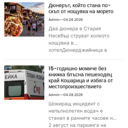
част...
Дюнерът, който стана по-
скъп от нощувка на морето
Admin
04.08.2026
Два дюнера в Стария
Несебър струват колкото
нощувка в
хотелДюнерджийница в
Стария Несебър постави
истински рекорд по
15-годишно момиче без
скъпотия на храната...
книжка блъсна пешеходец
край Кошарица и избяга от
местопроизшествието
Admin
04.08.2026
Шокиращ инцидент с
непълнолетен водач е
станал в ранните часове на
2 август на паркинга на