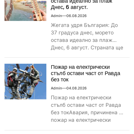
остава идеално за плаж
Днес, 6 август.
Admin
06.08.2026
Жегата удря България: До
37 градуса днес, морето
остава идеално за плаж
Днес, 6 август. Страната ще
бъде обхваната от...
Пожар на електрически
стълб остави част от Равда
без ток
Admin
04.08.2026
Пожар на електрически
стълб остави част от Равда
без токАвария, причинена от
пожар на електрически
стълб, остави тази вечер