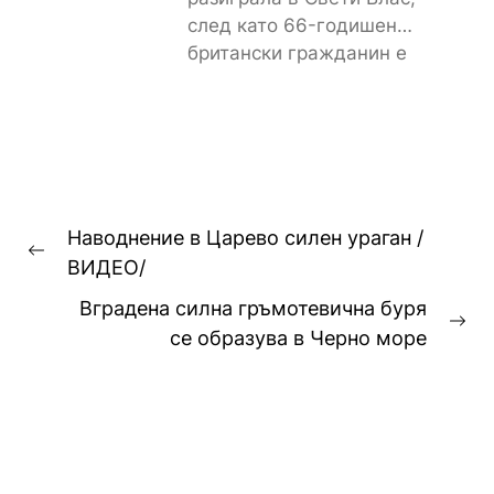
след като 66-годишен
британски гражданин е
получил тежки наранявания
и в момента...
Навигация
Наводнение в Царево силен ураган /
Previous
ВИДЕО/
post:
Вградена силна гръмотевична буря
Ne
се образува в Черно море
pos