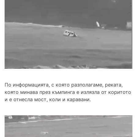
По информацията, с която разполагаме, реката,
която минава през къмпинга е излязла от коритото
и е отнесла мост, коли и каравани.