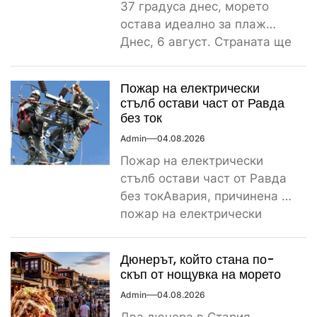
37 градуса днес, морето
остава идеално за плаж
Днес, 6 август. Страната ще
бъде обхваната от...
Пожар на електрически
стълб остави част от Равда
без ток
Admin
04.08.2026
Пожар на електрически
стълб остави част от Равда
без токАвария, причинена от
пожар на електрически
стълб, остави тази вечер
част...
Дюнерът, който стана по-
скъп от нощувка на морето
Admin
04.08.2026