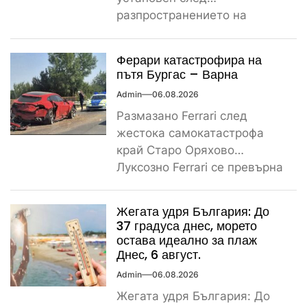
разпространението на
снимките, а предвидената от
закона санкция е между
Ферари катастрофира на
1000...
пътя Бургас – Варна
Admin
06.08.2026
Размазано Ferrari след
жестока самокатастрофа
край Старо Оряхово
Луксозно Ferrari се превърна
в купчина ламарини след
тежка самокатастрофа тази
Жегата удря България: До
сутрин...
37 градуса днес, морето
остава идеално за плаж
Днес, 6 август.
Admin
06.08.2026
Жегата удря България: До