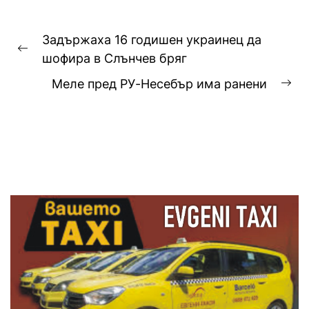
Навигация
Задържаха 16 годишен украинец да
Previous
шофира в Слънчев бряг
post:
Меле пред РУ-Несебър има ранени
Ne
pos