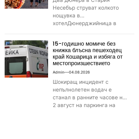
Два дюнера в Стария
Несебър струват колкото
нощувка в
хотелДюнерджийница в
Стария Несебър постави
истински рекорд по
15-годишно момиче без
скъпотия на храната...
книжка блъсна пешеходец
край Кошарица и избяга от
местопроизшествието
Admin
04.08.2026
Шокиращ инцидент с
непълнолетен водач е
станал в ранните часове на
2 август на паркинга на
магазин „Лидл“ до
контролно-пропускателния...