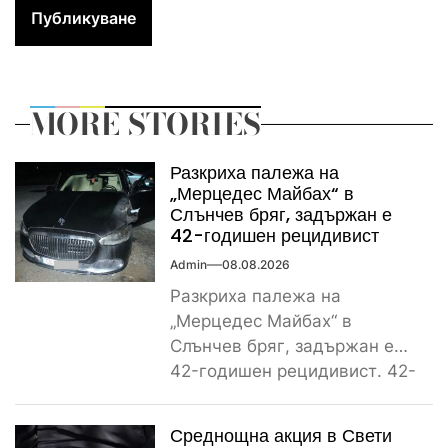
MORE STORIES
Разкриха палежа на
„Мерцедес Майбах“ в
Слънчев бряг, задържан е
42-годишен рецидивист
Admin
08.08.2026
Разкриха палежа на
„Мерцедес Майбах“ в
Слънчев бряг, задържан е
42-годишен рецидивист. 42-
годишен криминално
проявен и осъждан мъж от
Среднощна акция в Свети
ямболското...