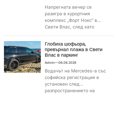
Напрегната вечер се
разигра в курортния
комплекс „Форт Нокс“ в
Свети Влас, след като
сигнал за спречкване между
българска и...
Глобиха шофьора,
превърнал плажа в Свети
Влас в паркинг
Admin
06.08.2026
Водачът на Mercedes-а със
софийска регистрация е
установен след
разпространението на
снимките, а предвидената от
закона санкция е между
1000...