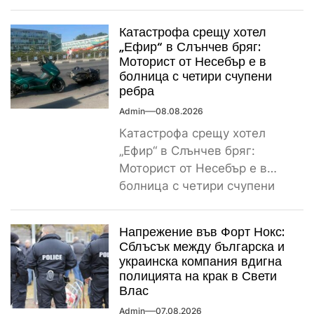
магазин...
Катастрофа срещу хотел
„Ефир“ в Слънчев бряг:
Моторист от Несебър е в
болница с четири счупени
ребра
Admin
08.08.2026
Катастрофа срещу хотел
„Ефир“ в Слънчев бряг:
Моторист от Несебър е в
болница с четири счупени
ребра Пътнотранспортно
произшествие е...
Напрежение във Форт Нокс:
Сблъсък между българска и
украинска компания вдигна
полицията на крак в Свети
Влас
Admin
07.08.2026