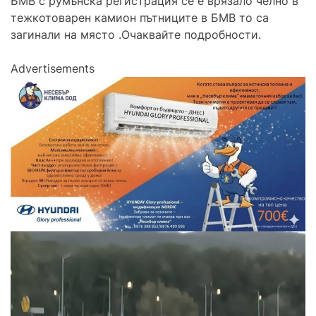
БМВ с румънска регистрация се е врязало челно в
тежкотоварен камион пътниците в БМВ то са
загинали на място .Очаквайте подробности.
Advertisements