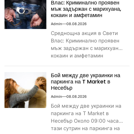
Влас: Криминално проявен
мъж задържан с марихуана,
кокаин и амфетамин
Admin
08.08.2026
Среднощна акция в Свети
Влас: Криминално проявен
мъж задържан с марихуана,
кокаин и амфетамин
Поредно задържане за
наркотици край морето....
Бой между две украинки на
паркинга на T Market в
Несебър
Admin
08.08.2026
Бой между две украинки на
паркинга на T Market в
Несебър Около 09:00 часа
тази сутрин на паркинга на