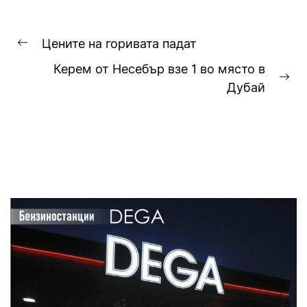
Навигация
Цените на горивата падат
Previous
Керем от Несебър взе 1 во място в
post:
Ne
Дубай
pos