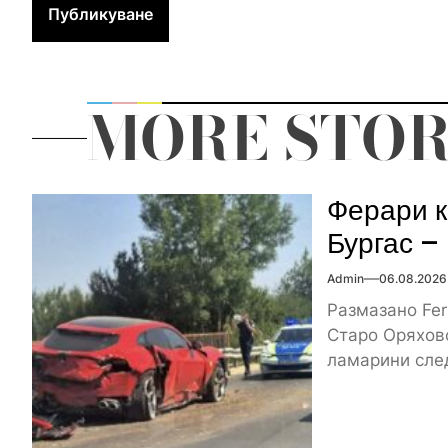
MORE STOR
Ферари к
Бургас –
Admin
06.08.2026
Размазано Fer
Старо Оряхово
ламарини след