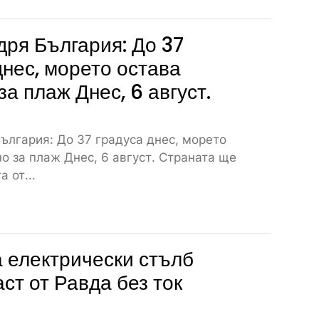
дря България: До 37
днес, морето остава
за плаж Днес, 6 август.
ългария: До 37 градуса днес, морето
о за плаж Днес, 6 август. Страната ще
 от...
 електрически стълб
аст от Равда без ток