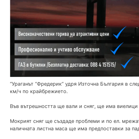
“Ураганът “Фредерик” удря Източна България в сле
км/ч по крайбрежието.
Във вътрешността ще вали и сняг, ще има виелици 
Мокрият сняг ще създаде проблеми и по ел. мрежат
наличната листна маса ще има предпоставки за пад