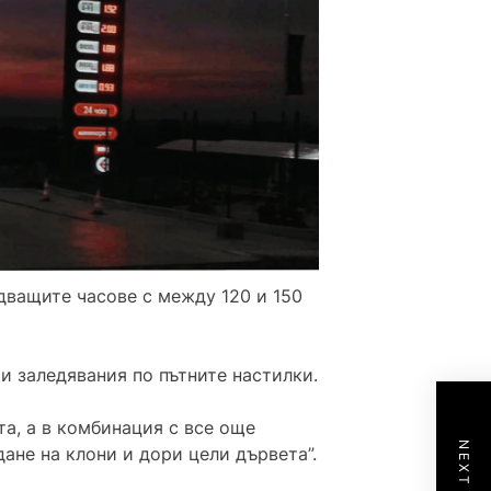
дващите часове с между 120 и 150
и заледявания по пътните настилки.
а, а в комбинация с все още
ане на клони и дори цели дървета”.