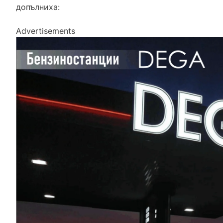
допълниха:
Advertisements