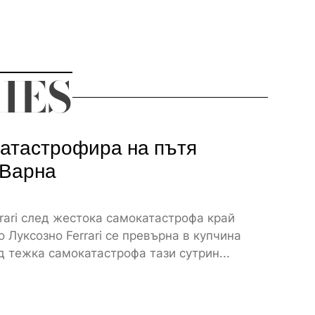
IES
атастрофира на пътя
 Варна
rari след жестока самокатастрофа край
 Луксозно Ferrari се превърна в купчина
 тежка самокатастрофа тази сутрин...