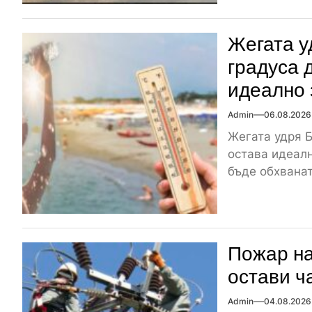
Жегата у
градуса 
идеално 
Admin
06.08.2026
Жегата удря Б
остава идеалн
бъде обхваната
Пожар на
остави ч
Admin
04.08.2026