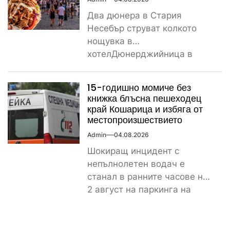
Два дюнера в Стария
Несебър струват колкото
нощувка в
хотелДюнерджийница в
Стария Несебър постави
истински рекорд по
15-годишно момиче без
скъпотия на храната...
книжка блъсна пешеходец
край Кошарица и избяга от
местопроизшествието
Admin
04.08.2026
Шокиращ инцидент с
непълнолетен водач е
станал в ранните часове на
2 август на паркинга на
магазин „Лидл“ до
контролно-пропускателния...