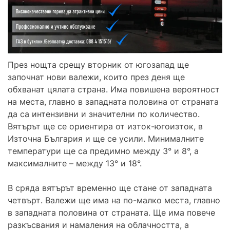
През нощта срещу вторник от югозапад ще
започнат нови валежи, които през деня ще
обхванат цялата страна. Има повишена вероятност
на места, главно в западната половина от страната
да са интензивни и значителни по количество.
Вятърът ще се ориентира от изток-югоизток, в
Източна България и ще се усили. Минималните
температури ще са предимно между 3° и 8°, а
максималните – между 13° и 18°.
В сряда вятърът временно ще стане от западната
четвърт. Валежи ще има на по-малко места, главно
в западната половина от страната. Ще има повече
разкъсвания и намаления на облачността, а