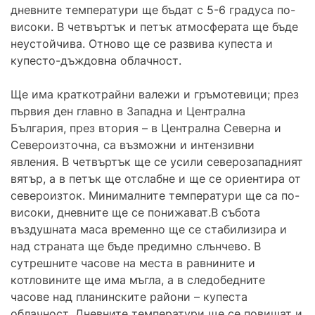
дневните температури ще бъдат с 5-6 градуса по-
високи. В четвъртък и петък атмосферата ще бъде
неустойчива. Отново ще се развива купеста и
купесто-дъждовна облачност.
Ще има краткотрайни валежи и гръмотевици; през
първия ден главно в Западна и Централна
България, през втория – в Централна Северна и
Североизточна, са възможни и интензивни
явления. В четвъртък ще се усили северозападният
вятър, а в петък ще отслабне и ще се ориентира от
североизток. Минималните температури ще са по-
високи, дневните ще се понижават.В събота
въздушната маса временно ще се стабилизира и
над страната ще бъде предимно слънчево. В
сутрешните часове на места в равнините и
котловините ще има мъгла, а в следобедните
часове над планинските райони – купеста
облачност. Дневните температури ще се повишат и