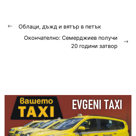
Навигация
Oблаци, дъжд и вятър в петък
Previous
Окончателно: Семерджиев получи
post:
Ne
20 години затвор
pos