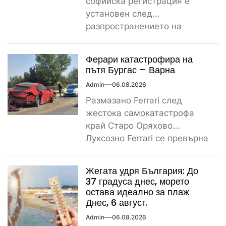
софийска регистрация е
установен след
разпространението на
снимките, а предвидената от
закона санкция е между
Ферари катастрофира на
1000...
пътя Бургас – Варна
Admin
06.08.2026
Размазано Ferrari след
жестока самокатастрофа
край Старо Оряхово
Луксозно Ferrari се превърна
в купчина ламарини след
тежка самокатастрофа тази
Жегата удря България: До
сутрин...
37 градуса днес, морето
остава идеално за плаж
Днес, 6 август.
Admin
06.08.2026