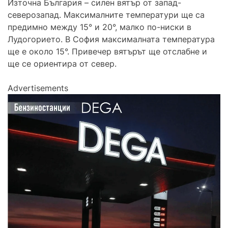
Източна България – силен вятър от запад-
северозапад. Максималните температури ще са
предимно между 15° и 20°, малко по-ниски в
Лудогорието. В София максималната температура
ще е около 15°. Привечер вятърът ще отслабне и
ще се ориентира от север.
Advertisements