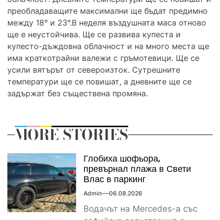
преобладаващите максимални ще бъдат предимно
между 18° и 23°.В неделя въздушната маса отново
ще е неустойчива. Ще се развива купеста и
купесто-дъждовна облачност и на много места ще
има краткотрайни валежи с гръмотевици. Ще се
усили вятърът от североизток. Сутрешните
температури ще се повишат, а дневните ще се
задържат без съществена промяна.
MORE STORIES
Глобиха шофьора,
превърнал плажа в Свети
Влас в паркинг
Admin
06.08.2026
Водачът на Mercedes-а със