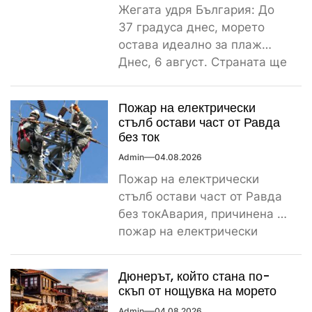
Жегата удря България: До
37 градуса днес, морето
остава идеално за плаж
Днес, 6 август. Страната ще
бъде обхваната от...
Пожар на електрически
стълб остави част от Равда
без ток
Admin
04.08.2026
Пожар на електрически
стълб остави част от Равда
без токАвария, причинена от
пожар на електрически
стълб, остави тази вечер
част...
Дюнерът, който стана по-
скъп от нощувка на морето
Admin
04.08.2026