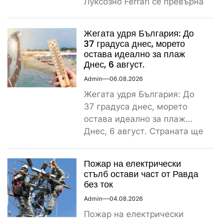
Луксозно Ferrari се превърна
в купчина ламарини след
тежка самокатастрофа тази
Жегата удря България: До
сутрин...
37 градуса днес, морето
остава идеално за плаж
Днес, 6 август.
Admin
06.08.2026
Жегата удря България: До
37 градуса днес, морето
остава идеално за плаж
Днес, 6 август. Страната ще
бъде обхваната от...
Пожар на електрически
стълб остави част от Равда
без ток
Admin
04.08.2026
Пожар на електрически