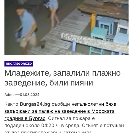
UNCATEGORIZED
Младежите, запалили плажно
заведение, били пияни
Admin
01.08.2024
Както
Burgas24.bg
съобщи
непълнолетни бяха
задържани за палеж на заведение в Морската
градина в Бургас
. Сигнал за пожара е
подаден около 04:20 ч. в сряда. Огънят е потушен
от два противопожарни автомобила.