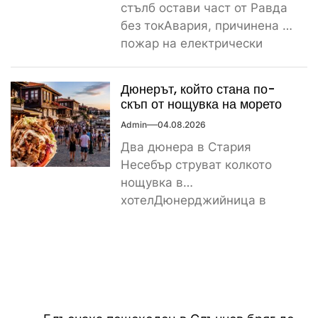
стълб остави част от Равда
без токАвария, причинена от
пожар на електрически
стълб, остави тази вечер
част...
Дюнерът, който стана по-
скъп от нощувка на морето
Admin
04.08.2026
Два дюнера в Стария
Несебър струват колкото
нощувка в
хотелДюнерджийница в
Стария Несебър постави
истински рекорд по
скъпотия на храната...
Навигация