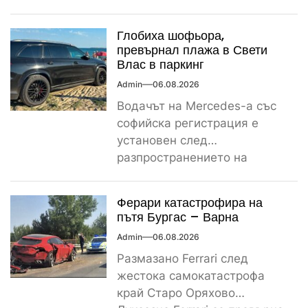
сигнал за спречкване между
българска и...
Глобиха шофьора,
превърнал плажа в Свети
Влас в паркинг
Admin
06.08.2026
Водачът на Mercedes-а със
софийска регистрация е
установен след
разпространението на
снимките, а предвидената от
закона санкция е между
Ферари катастрофира на
1000...
пътя Бургас – Варна
Admin
06.08.2026
Размазано Ferrari след
жестока самокатастрофа
край Старо Оряхово