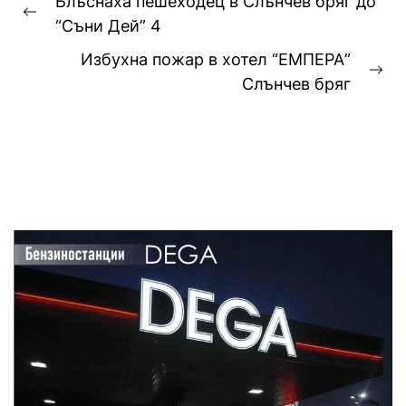
Блъснаха пешеходец в Слънчев бряг до
Previous
“Съни Дей” 4
post:
Избухна пожар в хотел “ЕМПЕРА”
Ne
Слънчев бряг
pos