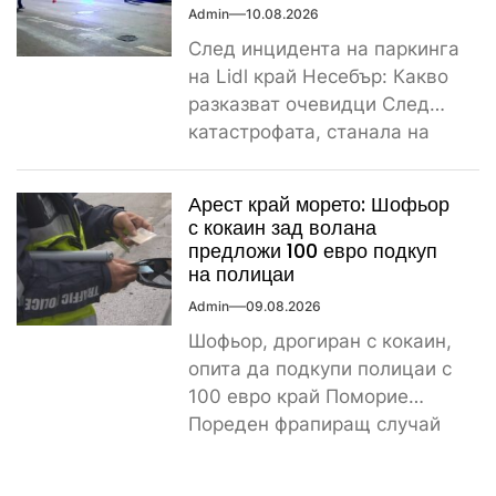
Admin
10.08.2026
След инцидента на паркинга
на Lidl край Несебър: Какво
разказват очевидци След
катастрофата, станала на
паркинга на магазин Lidl
край...
Арест край морето: Шофьор
с кокаин зад волана
предложи 100 евро подкуп
на полицаи
Admin
09.08.2026
Шофьор, дрогиран с кокаин,
опита да подкупи полицаи с
100 евро край Поморие
Пореден фрапиращ случай
на пътя. 26-годишен мъж...