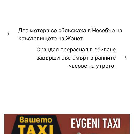
Навигация
Два мотора се сблъскаха в Несебър на
Previous
кръстовището на Жанет
post:
Скандал прераснал в сбиване
завърши със смърт в ранните
Ne
часове на утрото.
pos