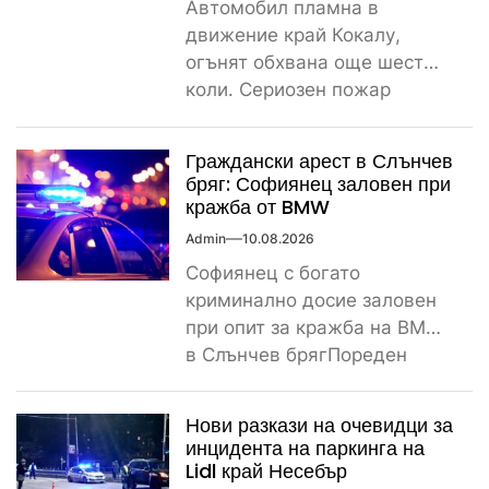
Автомобил пламна в
движение край Кокалу,
огънят обхвана още шест
коли. Сериозен пожар
вдигна на крак пожарната и
полицията тази...
Граждански арест в Слънчев
бряг: Софиянец заловен при
кражба от BMW
Admin
10.08.2026
Софиянец с богато
криминално досие заловен
при опит за кражба на BMW
в Слънчев брягПореден
криминален инцидент
разтърси Слънчев бряг...
Нови разкази на очевидци за
инцидента на паркинга на
Lidl край Несебър