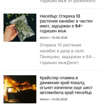
годишен мъж от русенското
село Писанец пострада
тежко...
Несебър: Откриха 10
растения канабис в частен
имот, задържан е 64-
годишен мъж
Admin
10.08.2026
Откриха 10 растения
канабис в двор в село
Паницово, задържан е 64-
годишен мъжДесет
растения от рода на конопа
бяха открити...
Крайслер пламна в
движение край Кокалу,
огънят изпепели още шест
автомобила край Несебър
Admin
10.08.2026