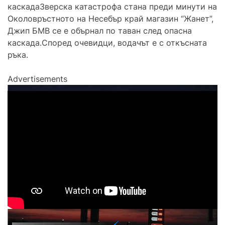
каскадаЗверска катастрофа стана преди минути на
Околовръстното на Несебър край магазин “Жанет”,
Джип БМВ се е обърнал по таван след опасна
каскада.Според очевидци, водачът е с откъсната
ръка.
Advertisements