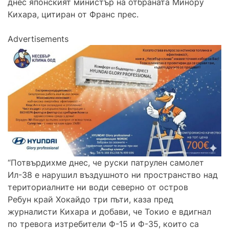
днес японският министър на отбраната Минору
Кихара, цитиран от Франс прес.
Advertisements
“Потвърдихме днес, че руски патрулен самолет
Ил-38 е нарушил въздушното ни пространство над
териториалните ни води северно от остров
Ребун край Хокайдо три пъти, каза пред
журналисти Кихара и добави, че Токио е вдигнал
по тревога изтребители Ф-15 и Ф-35, които са