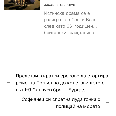
Admin
04.08.2026
Истинска драма се е
разиграла в Свети Влас,
след като 66-годишен
британски гражданин е
получил тежки наранявания
и в момента...
Навигация
​Предстои в кратки срокове да стартира
ремонта Гюльовца до кръстовището с
Previous
път I-9 Слънчев бряг – Бургас.
post:
Софиянец си спретна луда гонка с
Ne
полицай на морето
pos