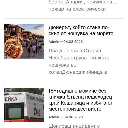
без токАвария, причинена от
пожар на електрически
стълб, остави тази вечер
част...
Дюнерът, който стана по-
скъп от нощувка на морето
Admin
04.08.2026
Два дюнера в Стария
Несебър струват колкото
нощувка в
хотелДюнерджийница в
Стария Несебър постави
истински рекорд по
15-годишно момиче без
скъпотия на храната...
книжка блъсна пешеходец
край Кошарица и избяга от
местопроизшествието
Admin
04.08.2026
Шокиращ инцидент с