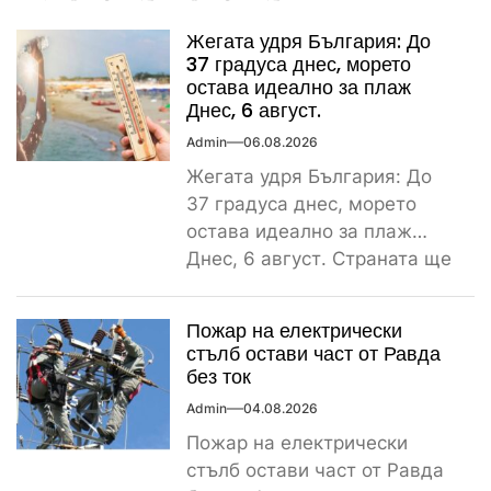
Жегата удря България: До
37 градуса днес, морето
остава идеално за плаж
Днес, 6 август.
Admin
06.08.2026
Жегата удря България: До
37 градуса днес, морето
остава идеално за плаж
Днес, 6 август. Страната ще
бъде обхваната от...
Пожар на електрически
стълб остави част от Равда
без ток
Admin
04.08.2026
Пожар на електрически
стълб остави част от Равда