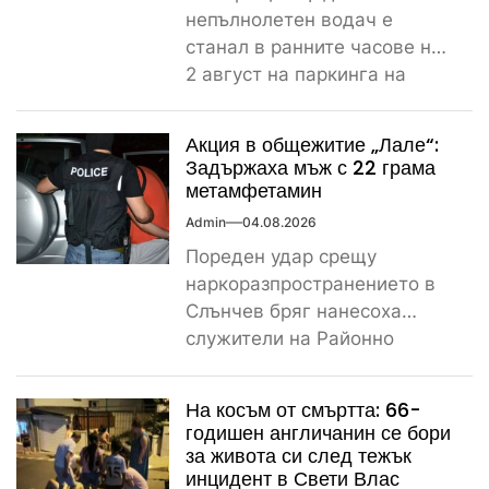
непълнолетен водач е
станал в ранните часове на
2 август на паркинга на
магазин „Лидл“ до
контролно-пропускателния...
Акция в общежитие „Лале“:
Задържаха мъж с 22 грама
метамфетамин
Admin
04.08.2026
Пореден удар срещу
наркоразпространението в
Слънчев бряг нанесоха
служители на Районно
управление – Несебър, след
като откриха и иззеха
На косъм от смъртта: 66-
значително...
годишен англичанин се бори
за живота си след тежък
инцидент в Свети Влас