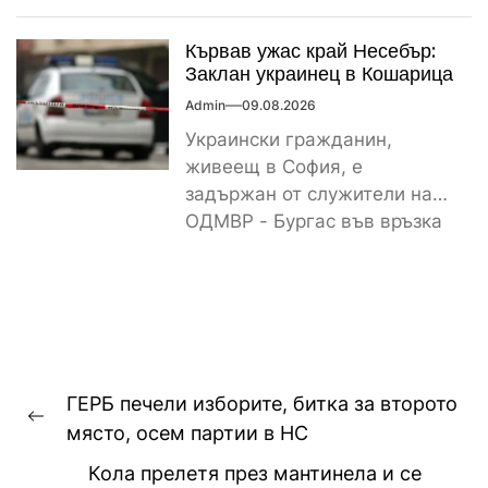
с убийство на негов
сънародник,...
Кървав ужас край Несебър:
Заклан украинец в Кошарица
Admin
09.08.2026
Украински гражданин,
живеещ в София, е
задържан от служители на
ОДМВР - Бургас във връзка
с убийство на негов
сънародник,...
Навигация
ГЕРБ печели изборите, битка за второто
Previous
място, осем партии в НС
post:
Кола прелетя през мантинела и се