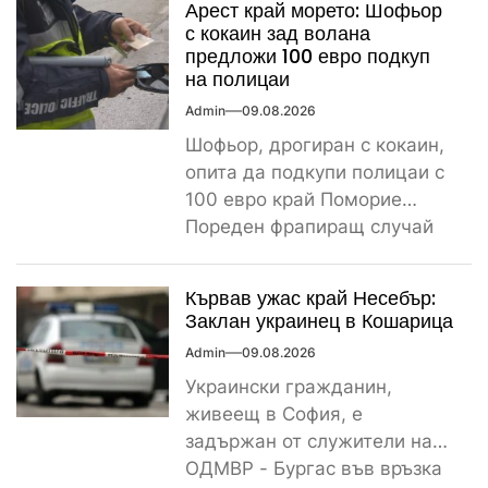
Арест край морето: Шофьор
с кокаин зад волана
предложи 100 евро подкуп
на полицаи
Admin
09.08.2026
Шофьор, дрогиран с кокаин,
опита да подкупи полицаи с
100 евро край Поморие
Пореден фрапиращ случай
на пътя. 26-годишен мъж...
Кървав ужас край Несебър:
Заклан украинец в Кошарица
Admin
09.08.2026
Украински гражданин,
живеещ в София, е
задържан от служители на
ОДМВР - Бургас във връзка