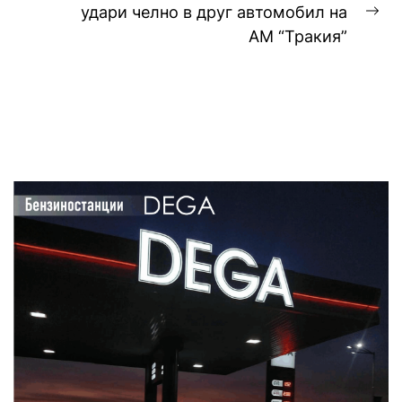
удари челно в друг автомобил на
Ne
АМ “Тракия”
pos