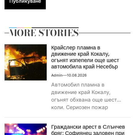
MORE STORIES
Крайслер пламна в
движение край Кокалу,
огънят изпепели още шест
автомобила край Несебър
Admin
10.08.2026
Автомобил пламна в
движение край Кокалу,
огънят обхвана още шест
коли. Сериозен пожар
вдигна на крак пожарната и
полицията тази...
Граждански арест в Слънчев
бряг: Софиянец заловен при