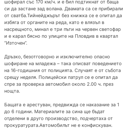
шофирал със 170 км/ч. и е бил подтикнат от баща
си да застане зад волана. Двамата са се прибирали
от сватба.Тийнейджърът без книжка се е опитал да
избяга от органите на реда, като е влязъл в
насрещното, минал е три пъти на червен светофар
и е карал бясно по улиците на Пловдив в квартал
“Източен”.
Дръзко, безотговорно и изключително опасно
шофиране на младежа – така описват поведението
на 16-годишния от полицията. Случаят е от събота
срещу неделя. Полицейски патрул се е опитал да
спре за проверка автомобил около 2.00 ч. през
нощта.
Бащата е арестуван, предвижда се наказание за 1
до 6 години. Материалите за сина ще бъдат
отделени в друго производство, подчертаха от
прокуратурата.Автомобилът не е конфискуван.