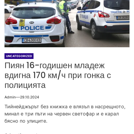
UNCATEGORIZED
Пиян 16-годишен младеж
вдигна 170 км/ч при гонка с
полицията
Admin
29.10.2024
Тийнейджърът без книжка е влязъл в насрещното,
минал е три пъти на червен светофар и е карал
бясно по улиците.