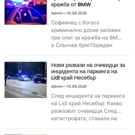
кражба от BMW
Admin
10.08.2026
Софиянец с богато
криминално досие заловен
при опит за кражба на BMW
в Слънчев брягПореден
криминален инцидент
разтърси Слънчев бряг...
Нови разкази на очевидци за
инцидента на паркинга на
Lidl край Несебър
Admin
10.08.2026
След инцидента на паркинга
на Lidl край Несебър: Какво
разказват очевидци След
катастрофата, станала на
паркинга на магазин Lidl
край...