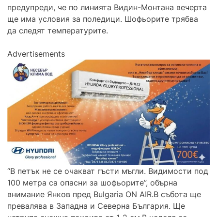
предупреди, че по линията Видин-Монтана вечерта
ще има условия за поледици. Шофьорите трябва
да следят температурите.
Advertisements
“В петък не се очакват гъсти мъгли. Видимости под
100 метра са опасни за шофьорите”, обърна
внимание Янков пред Bulgaria ON AIR.В събота ще
превалява в Западна и Северна България. Ще