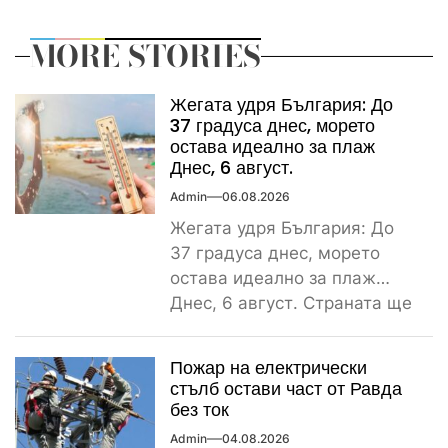
MORE STORIES
Жегата удря България: До
37 градуса днес, морето
остава идеално за плаж
Днес, 6 август.
Admin
06.08.2026
Жегата удря България: До
37 градуса днес, морето
остава идеално за плаж
Днес, 6 август. Страната ще
бъде обхваната от...
Пожар на електрически
стълб остави част от Равда
без ток
Admin
04.08.2026