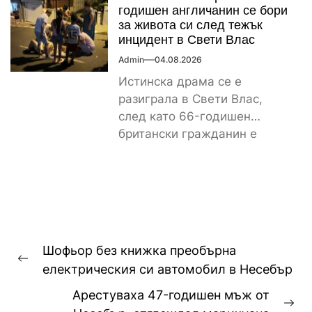
значително...
годишен англичанин се бори
за живота си след тежък
инцидент в Свети Влас
Admin
04.08.2026
Истинска драма се е
разиграла в Свети Влас,
след като 66-годишен
британски гражданин е
получил тежки наранявания
и в момента...
Навигация
Шофьор без книжка преобърна
Previous
електрическия си автомобил в Несебър
post:
Арестуваха 47-годишен мъж от