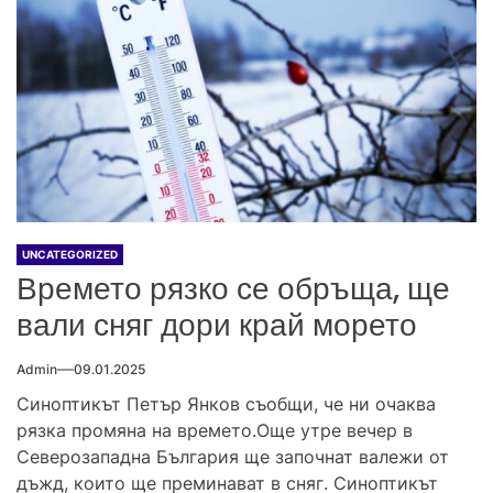
UNCATEGORIZED
Времето рязко се обръща, ще
вали сняг дори край морето
Admin
09.01.2025
Синоптикът Петър Янков съобщи, че ни очаква
рязка промяна на времето.Още утре вечер в
Северозападна България ще започнат валежи от
дъжд, които ще преминават в сняг. Синоптикът