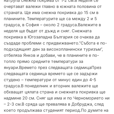
натрупа снежна покрива от 1-2 см.В неделя се
очертават валежи главно в южната половина от
страната. Ще има снежна покривка до 15 см в
планините. Температурите ще са между 2 и 5
градуса, в София – около 2 градуса.Валежите в
неделя ще бъдат от дъжд и сняг. Снежната
покривка в Югозападна България се очаква да
създаде проблеми с придвижването.”Събота е по-
подходящият ден за високопланински туризъм”,
отбеляза Янков и добави, че в планините е по-
топло прямо средните температури за
януари.Времето през следващата седмицаПрез
следващата седмица времето ще се задържи
студено – температури от минус един до 4-5
градуса.В понеделник и вторник валежите ще
обхващат цялата страна и снежната покривка ще
надмине 20 см. Сняг ще има и по Черноморието ни
– 2-3 см.В сряда ще превалява в Добруджа, след
което продължава студеният период.По думите на