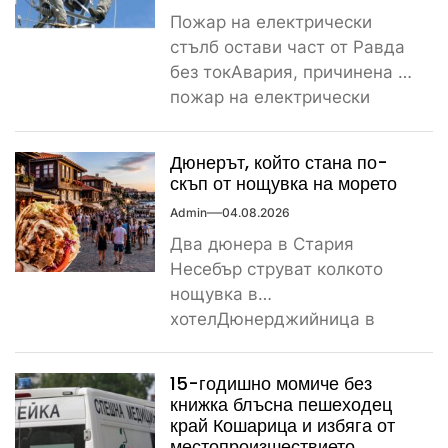
Пожар на електрически
стълб остави част от Равда
без токАвария, причинена от
пожар на електрически
стълб, остави тази вечер
част...
Дюнерът, който стана по-
скъп от нощувка на морето
Admin
04.08.2026
Два дюнера в Стария
Несебър струват колкото
нощувка в
хотелДюнерджийница в
Стария Несебър постави
истински рекорд по
15-годишно момиче без
скъпотия на храната...
книжка блъсна пешеходец
край Кошарица и избяга от
местопроизшествието