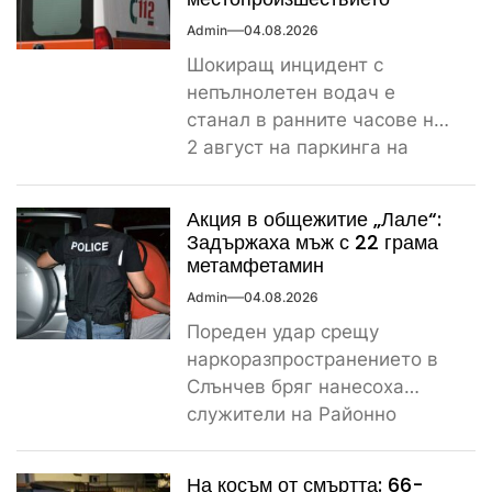
Admin
04.08.2026
Шокиращ инцидент с
непълнолетен водач е
станал в ранните часове на
2 август на паркинга на
магазин „Лидл“ до
контролно-пропускателния...
Акция в общежитие „Лале“:
Задържаха мъж с 22 грама
метамфетамин
Admin
04.08.2026
Пореден удар срещу
наркоразпространението в
Слънчев бряг нанесоха
служители на Районно
управление – Несебър, след
като откриха и иззеха
На косъм от смъртта: 66-